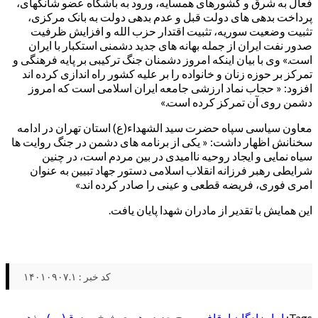
فعال به شرق و کشورهای همسایه، ورود به باشگاه عضو شانگهای،
پرداخت بدهی های دولت قبل و عدم بدهی دولت به بانک مرکزی،
تثبیت وضعیت سوریه، تثبیت اقتدار حزب الله و افزایش ظرفیت
صدور نفت ایران از جمله بهانه های جدید دشمنی استکبار با ایران
است.» وی با بیان اینکه امروز دشمنان جنگ ترکیبی بر پایه فرهنگی و
تمرکز بر حوزه زنان و خانواده را بر علیه کشور راه اندازی کرده اند
افزود: « حجاب نماد ارزشی جامعه ایران اسلامی است که امروز
دشمن روی آن تمرکز کرده است.»
معاون سیاسی سپاه حضرت سید الشهداء(ع) استان تهران در ادامه
سخنانش اظهار داشت: « یکی از برنامه های دشمن در جنگ روایت ها
سیاه نمایی و ایجاد روحیه ناامیدی در بین مردم است، در چنین
شرایطی رهبر فرزانه انقلاب اسلامی دستور جهاد تبیین به عنوان
امری فوری، فریضه قطعی و عینی را صادر کرده اند.»
این همایش با تقدیر از مادران شهدا پایان یافت.
کد خبر : ۱۴۰۱۰۹۰۷.۱
Tags:
امامزادگان
اوقاف
بسیج
جدید
رهبری
شیخ صدوق(ره)
مذهبی