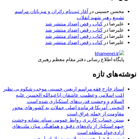
محسن حسینی
در
آغاز ثبت‌نام زائران و میزبانان مراسم
تشییع رهبر شهید انقلاب
علیرضا
در
کتاب رقص اضداد منتشر شد
علیرضا
در
کتاب رقص اضداد منتشر شد
علیرضا
در
کتاب رقص اضداد منتشر شد
علیرضا
در
کتاب رقص اضداد منتشر شد
پایگاه اطلاع رسانی دفتر مقام معظم رهبری
نوشته‌های تازه
استاد خارج فقه:مراسم اربعین حسینی موجب شکوه بی نظیر
امّت اسلامی وعظمت عاشقان اباعبدالله الحسین علیه
السلام و وحشت قدرت‌های استکباری شده است.
البخیتی: آمریکا فرمانده اصلی حملات به کشورهای محور
مقاومت از جمله عراق است
بستن حساب کاربری روابط عمومی سپاه، نشانه‌ وحشت
جبهه استکبار از داده‌های دقیق و هماهنگی میان ملت‌های
آزادی‌خواه منطقه است
ثبت ۶۰۰ هزار خدمت سلامت به زائران اربعین