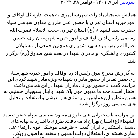
سردبیر
آذر ۷, ۱۴۰۱ - نوامبر ۲۸, ۲۰۲۲
همایش بسیجیان ادارات شهرستان ری به همت اداره کل اوقاف و
امورخیریه استان تهران با حضور علی طرزی معاون سیاسی سپاه
حضرت سیدالشهداء (ع) استان تهران، حجت الاسلام نصرت الله
رستمی رئیس اداره اوقاف و امور خیریه شهرستان ری، حسین
نصرالله رئیس بنیاد شهید شهر ری همچنین جمعی از مسئولان
کشوری و لشگری و مادران شهدا در بقعه شیخ صدوق(ره) برگزار
شد.
به گزارش معراج نیوز، رئیس اداره اوقاف و امور خیریه شهرستان
ری ضمن تقدیر از حضور مادران شهدا به ویژه مادر شهید کردی این
مراسم گفت: « حضور نورانی مادران شهدا در این همایش باعث
افتخار است. همه ما مدیون خون پاک شهدا و ایثار بسیجیان هستیم، به
همین منظور این همایش در راستای هم اندیشی و استفاده از تحلیل
های سیاسی روز برگزار شد.»
این مراسم با سخنرانی علی طرزی معاون سیاسی سپاه حضرت سید
الشهداء (ع) استان تهران ادامه یافت. طرزی با اشاره به بهانه های
دشمنی استکبار با ایران گفت: « ظرفیت موشکی قوی، ارتقاء غنی
سازی هسته ای، استقلال دولت انقلابی و معتقد به اصول رویکرد