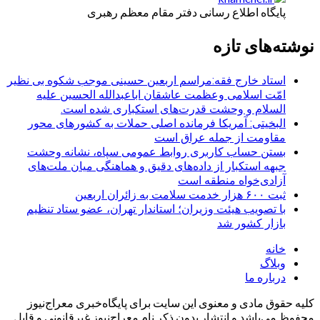
پایگاه اطلاع رسانی دفتر مقام معظم رهبری
نوشته‌های تازه
استاد خارج فقه:مراسم اربعین حسینی موجب شکوه بی نظیر
امّت اسلامی وعظمت عاشقان اباعبدالله الحسین علیه
السلام و وحشت قدرت‌های استکباری شده است.
البخیتی: آمریکا فرمانده اصلی حملات به کشورهای محور
مقاومت از جمله عراق است
بستن حساب کاربری روابط عمومی سپاه، نشانه‌ وحشت
جبهه استکبار از داده‌های دقیق و هماهنگی میان ملت‌های
آزادی‌خواه منطقه است
ثبت ۶۰۰ هزار خدمت سلامت به زائران اربعین
با تصویب هیئت وزیران؛ استاندار تهران، عضو ستاد تنظیم
بازار کشور شد
خانه
وبلاگ
درباره ما
کلیه حقوق مادی و معنوی این سایت برای پایگاه‌خبری معراج‌نیوز
محفوظ می‌باشد و انتشار بدون ذکر نام معراج‌نیوز غیرقانونی و قابل