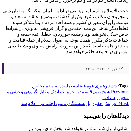
حجت الاسلام والمسلمین هاتفی در ادامه با بیان اینکه اگر مبلغان دینی
و مجروحان مکتب تشیع بیش از گذشته، موضوع اعتقاد به معاد و
قیامت را برای مدیران کشور و همه آحاد مردم دایما متذکر شوند
قطعا دیگر شاهد این همه اختلاس و گران فروشی به ویژه در شرایط
خاص جنگی نخواهیم بود. وظیفه حوزویان، خطبا، ائمه جمعه و
جماعات تذکر مکرر اهمیت توجه به اصول اسلام از جمله قیامت و
معاد در جامعه است که در این صورت آرامش معنوی و نشاط دینی
بیشتری در جامعه حاکم خواهد شد.
کد خبر: ۱۴۰۵۰۲۲۲.۰۴
Tags:
جدید
رهبری
قوه قضاییه
نماینده
نماینده مجلس
Post
Previous
شیخ نعیم قاسم: با تجهیزات اندک مقابل گروهی وحشی و
مجهز ایستادیم
navigation
Next
افزایش حقوق بازنشستگان تامین اجتماعی اعلام شد
دیدگاهتان را بنویسید
نشانی ایمیل شما منتشر نخواهد شد.
بخش‌های موردنیاز