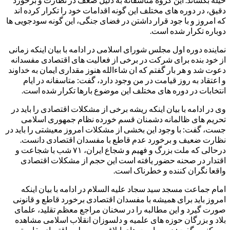
دقیق، در دوره های مختلف این گونه اقدامات خود را تکرار کرده اند
که امروز و با جود قرار داشتن در فضای جنگی، این گونه سودجویی ها
دوباره تکرار شده است.
نماینده دوره اول مجلس شورای اسلامی در ادامه با بیان اینکه زمانی
از خود بنده برای شرکت در برخی از فعالیت های اقتصادی مفسدانه
دعوت شد و هر بار گفتم که ان شاءالله هنوز مقداری ایمان به خداوند
و اعتقاد به روز قیامت در من وجود دارد، گفت: متاسفانه در ایام
انتخابات در دوره های مختلف این موضوع بارها تکرار شده است.
وی در ادامه با بیان اینکه ریشه برخی از مشکلات اقتصادی را باید در
تحریم های ظالمانه دشمنان قسم خورده نظام جمهوری اسلامی
جست، گفت: با وجود این بخشی از مشکلات امروز معیشتی را باید در
نظارت ضعیف و برخورد عدم قاطع با مفسدان اقتصادی دانست.
درحالی که ملت بزرگ و فهیم و شجاع ایران، ۷۱ شب با شجاعت و
اقتدار در صحنه حضور یافته است این حجم از مشکلات اقتصادی
واقعا نگران کننده و خطرناک است.
امام جماعت مسجد سید سجاد علیه السلام در ادامه با بیان اینکه
امروز باید برای همیشه با مفسدان اقتصادی برخورد قاطع و قانونی
صورت گیرد و این مطالبه را در سخنان مراجع معظم تقلید، علمای
بلاد و بزرگان حوزه های علمیه و دلسوزان انقلاب اسلامی مشاهده
می کنیم، گفت: در سیاست های ابلاغی مربوط به اقتصاد مقاومتی و