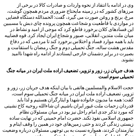
وی در ادامه با انتقاد از نحوه واردات و صادرات کالا در برخی از
مرزهای کشور که در زمینه مایحتاج ضروری مردم همچون گوشت،
مرغ، برنج و روغن صورت می گیرد، گفت: الحمدالله دستگاه قضایی
در مواردی با قاطعیت و شجاعت همچون پرونده چای دبش با مسببین
این فسادهای کلان برخورد قاطع کرد که موجی از امید و نشاط در
میان ملت متدین، انقلابی، صبور و شجاع ایران ایجاد کرد. قوه قضاییه
باید با همه موارد فساد و اختلاس برخورد کند تا مردمی که در دفاع
مقدس هشت ساله، جنگ تحمیلی دوم و جنگ رمضان با استقامت و
بصیرت در برابر دشمنان خارجی ایستادند از ادامه راه شهدا ناامید
نشوند.
هدف جریان زر، زور و تزویر، تضعیف اراده ملت ایران در میانه جنگ
تحمیلی سوم است
حجت الاسلام والمسلمین هاتفی با بیان اینکه هدف جریان زر، زور و
تزویر، تضعیف اراده ملت ایران در میانه جنگ تحمیلی سوم است،
گفت: همه ما مدیون خانواده شهدا و ایثارگران هستیم و لذا باید
قدردان زحمات ملت غیور ایران باشیم. ان شاءالله روحیه کاخ نشینی
که مورد تذکر جدی امام راحل نیز بود در میان مسئولان نظام
جمهوری اسلامی نفوذ نکند. حضرت امام خمینی که در نهایت ساده
زیستی زندگی کردند و حتی زمین‌های خود در همین را وقف ایتام و
نیازمندان کردند، همواره نسبت به بی توجهی مسئولان درباره وضعیت
زندگی اقشار کم درآمد و کم برخوردار تذکر می دانند.