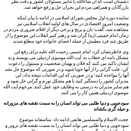
دشمنان است که ان شاءالله با تدابیر مسئولان کشور و دقت نظر
بازرگانان و همراهی مردم این بحران حل و رفع خواهد شد.
نماینده دوره اول مجلس شورای اسلامی در ادامه با بیان اینکه
وضعیت امروز اقتصادی در سال های اولیه انقلاب اسلامی نیز
مشاهده شد، گفت: نان و برنج و برخی دیگر از اقلام ضروری مردم در
زمان امام خمینی (ره) گران شد و رهبر کبیر انقلاب این موضوع را از
طریق چند فرد مطمئن از جمله اعضای خانواده خود مطلع شدند.
وی خاطرنشان کرد: امام خمینی رحمت الله علیه برای رفع این
مشکل نامه ای خطاب به آیت الله موسوی اردبیلی می نویسند و به
ایشان تاکید می کنند که فلان و بهمان شخصیت و مسئول را دعوت
کن، علت گرانی را از آنها جویا شوید و در صورتی که موضوع حل نشد
آنها را مواخذه کنید؛ و در صورتی که این اقدامات نتیجه نداد، این
مدیران کشور را دستگیر کنید تا هم مشکل تورم و گرانی حل شود و
هم سایر مدیران به درستی به وظایف خود عمل کنند. مرحوم آیت الله
موسوی اردبیلی همین کار را می کنند.
سودجویی و دنیا طلبی می تواند انسان را به سمت نقشه های مزورانه
و حیله گری بکشاند
حجت الاسلام والمسلمین هاتفی ادامه داد: متاسفانه موضوع
سودجویی و دنیا طلبی می تواند انسان را به سمت نقشه های تزویر و
حیله بکشاند. این گروه متاسفانه به دلیل ضعف در نظارت و برخورد