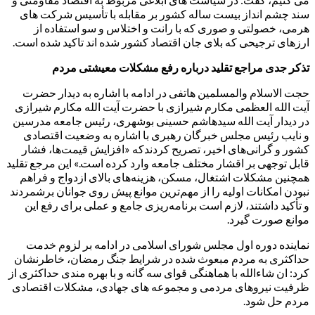
سند چشم انداز بیست ساله کشور بر مقابله با تأسیس شرکت های
هرمی، خصولتی و صوری که با رانت و اختلاس و سو استفاده از
ارزهای ترجیحی که بلای جان اقتصاد کشور شده اند تاکید شده است.
تذکر جدی مراجع تقلید درباره رفع مشکلات معیشتی مردم
حجت الاسلام والمسلمین هاتفی در ادامه با اشاره به دیدار حضرت
آیت الله العظمی مکارم شیرازی با حضرت آیت الله مکارم شیرازی
در دیدار آیت الله سیدهاشم حسینی بوشهری، رئیس جامعه مدرسین
و نایب رئیس مجلس خبرگان رهبری با اشاره به وضعیت اقتصادی
کشور و گرانی‌های اخیر، تصریح کردندکه «افزایش قیمت‌ها، فشار
قابل توجهی بر اقشار مختلف جامعه وارد کرده است.» این مرجع تقلید
همچنین مشکلات اشتغال، مسکن، هزینه‌های بالای ازدواج و فراهم
نبودن امکانات اولیه را از مهم‌ترین موانع پیش ‌روی جوانان برشمردند
و تأکید داشتند، لازم است برنامه‌ریزی جامع و عملی برای رفع این
موانع صورت گیرد.
نماینده دوره اول مجلس شورای اسلامی در ادامه بر لزوم خدمت
حداکثری به مردم مبعوث شده در شرایط جنگ رمضان، خاطرنشان
کرد: ان شاءالله با هماهنگی قوای سه گانه و با بهره مندی حداکثری از
ظرفیت نیروهای مردمی و مجموعه های جهادی، مشکلات اقتصادی
مردم حل شود.