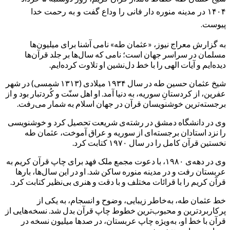
۱۴۰۴ در مدینه منوره دار فانی را وداع گفت و به رحمت خدا
پیوست.
به گزارش معراج نیوز، «عثمان طه» نامی آشنا برای میلیون‌ها
مسلمان در سراسر جهان است؛ نامی که سال‌ها بر جلد قرآن‌ها
دیده‌ایم و آیات الهی را با خط دل‌نشین او تلاوت کرده‌ایم.
شیخ عثمان حسین طه در سال ۱۹۳۴ میلادی (۱۳۱۳ شمسی) در شهر
عفرین، از کردستانِ سوریه، به دنیا آمد. او اهل سنّت و کُردتبار بود و از
برجسته‌ترین خوشنویسان قرآن در جهان اسلام به شمار می‌رفت.
وی در دانشگاه دمشق در رشته‌ی شریعت تحصیل کرد و خوشنویسی
را نزد استادان برجسته‌ای از سوریه و عراق آموخت، عثمان طه
نخستین قرآن کامل را در سال ۱۹۷۰ کتابت کرد.
وی در دهه‌ی ۱۹۸۰، با دعوت مجمع ملک فهد برای چاپ قرآن کریم به
عربستان رفت و در مدینه منوره ساکن شد. او در این سال‌ها، بارها
قرآن کریم را با قرائات مختلف و با دقت و هنری بی‌نظیر کتابت کرد.
خط عثمان طه، به‌خاطر زیبایی، وضوح و انسجام، به یکی از
پرکاربردترین و محبوب‌ترین خطوط چاپ قرآن بدل شد. نسخه‌هایی از
قرآن با خط او، به‌ویژه چاپ عربستان، در صدها میلیون نسخه در