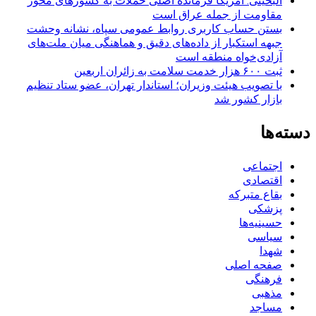
البخیتی: آمریکا فرمانده اصلی حملات به کشورهای محور
مقاومت از جمله عراق است
بستن حساب کاربری روابط عمومی سپاه، نشانه‌ وحشت
جبهه استکبار از داده‌های دقیق و هماهنگی میان ملت‌های
آزادی‌خواه منطقه است
ثبت ۶۰۰ هزار خدمت سلامت به زائران اربعین
با تصویب هیئت وزیران؛ استاندار تهران، عضو ستاد تنظیم
بازار کشور شد
دسته‌ها
اجتماعی
اقتصادی
بقاع متبرکه
پزشکی
حسینیه‌ها
سیاسی
شهدا
صفحه اصلی
فرهنگی
مذهبی
مساجد