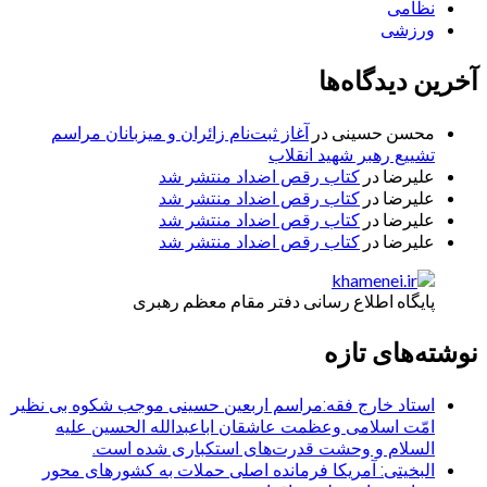
نظامی
ورزشی
آخرین دیدگاه‌ها
محسن حسینی
در
آغاز ثبت‌نام زائران و میزبانان مراسم
تشییع رهبر شهید انقلاب
علیرضا
در
کتاب رقص اضداد منتشر شد
علیرضا
در
کتاب رقص اضداد منتشر شد
علیرضا
در
کتاب رقص اضداد منتشر شد
علیرضا
در
کتاب رقص اضداد منتشر شد
پایگاه اطلاع رسانی دفتر مقام معظم رهبری
نوشته‌های تازه
استاد خارج فقه:مراسم اربعین حسینی موجب شکوه بی نظیر
امّت اسلامی وعظمت عاشقان اباعبدالله الحسین علیه
السلام و وحشت قدرت‌های استکباری شده است.
البخیتی: آمریکا فرمانده اصلی حملات به کشورهای محور