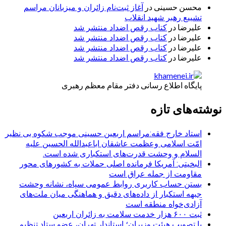
محسن حسینی
در
آغاز ثبت‌نام زائران و میزبانان مراسم
تشییع رهبر شهید انقلاب
علیرضا
در
کتاب رقص اضداد منتشر شد
علیرضا
در
کتاب رقص اضداد منتشر شد
علیرضا
در
کتاب رقص اضداد منتشر شد
علیرضا
در
کتاب رقص اضداد منتشر شد
پایگاه اطلاع رسانی دفتر مقام معظم رهبری
نوشته‌های تازه
استاد خارج فقه:مراسم اربعین حسینی موجب شکوه بی نظیر
امّت اسلامی وعظمت عاشقان اباعبدالله الحسین علیه
السلام و وحشت قدرت‌های استکباری شده است.
البخیتی: آمریکا فرمانده اصلی حملات به کشورهای محور
مقاومت از جمله عراق است
بستن حساب کاربری روابط عمومی سپاه، نشانه‌ وحشت
جبهه استکبار از داده‌های دقیق و هماهنگی میان ملت‌های
آزادی‌خواه منطقه است
ثبت ۶۰۰ هزار خدمت سلامت به زائران اربعین
با تصویب هیئت وزیران؛ استاندار تهران، عضو ستاد تنظیم