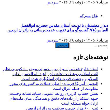
مرداد ۷, ۱۴۰۵ - ژوئیه ۲۹, ۲۰۲۶
سردبیر
بقاع متبرکه
دیدار معتمدیان با تولیت آستان مقدس حضرت ابوالفضل
العباس(ع)/ گفت‌وگو برای تقویت خدمت‌رسانی به زائران اربعین
مرداد ۶, ۱۴۰۵ - ژوئیه ۲۸, ۲۰۲۶
سردبیر
جستجو
برای:
نوشته‌های تازه
استاد خارج فقه:مراسم اربعین حسینی موجب شکوه بی نظیر
امّت اسلامی وعظمت عاشقان اباعبدالله الحسین علیه
السلام و وحشت قدرت‌های استکباری شده است.
البخیتی: آمریکا فرمانده اصلی حملات به کشورهای محور
مقاومت از جمله عراق است
بستن حساب کاربری روابط عمومی سپاه، نشانه‌ وحشت
جبهه استکبار از داده‌های دقیق و هماهنگی میان ملت‌های
آزادی‌خواه منطقه است
ثبت ۶۰۰ هزار خدمت سلامت به زائران اربعین