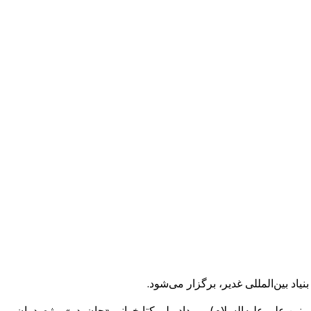
یاد بین‌المللی غدیر، برگزار می‌شود.
ین علی علیه‌السلام)، رویداد ملی کتابخوانی «جانِ پدر» ویژه پدران،