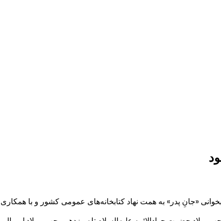
ود
بخوانی «جانِ پدر» به همت نهاد کتابخانه‌های عمومی کشور و با همکاری بن
جب میلاد حضرت جوادالائمه علیه‌السلام تا سیزدهم رجب، میلاد امیرالمومن