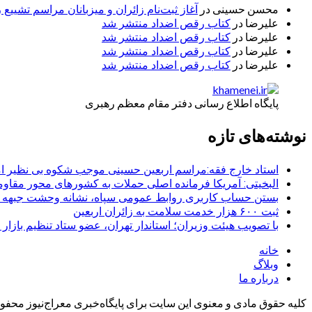
محسن حسینی
در
آغاز ثبت‌نام زائران و میزبانان مراسم تشییع 
علیرضا
در
کتاب رقص اضداد منتشر شد
علیرضا
در
کتاب رقص اضداد منتشر شد
علیرضا
در
کتاب رقص اضداد منتشر شد
علیرضا
در
کتاب رقص اضداد منتشر شد
پایگاه اطلاع رسانی دفتر مقام معظم رهبری
نوشته‌های تازه
استاد خارج فقه:مراسم اربعین حسینی موجب شکوه بی نظیر ا
البخیتی: آمریکا فرمانده اصلی حملات به کشورهای محور مقا
بستن حساب کاربری روابط عمومی سپاه، نشانه‌ وحشت جبهه است
ثبت ۶۰۰ هزار خدمت سلامت به زائران اربعین
با تصویب هیئت وزیران؛ استاندار تهران، عضو ستاد تنظیم بازار
خانه
وبلاگ
درباره ما
کلیه حقوق مادی و معنوی این سایت برای پایگاه‌خبری معراج‌نیوز محفوظ 