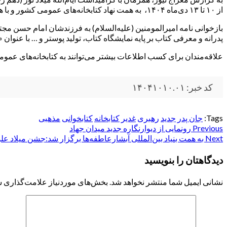
از ۱۰ تا ۱۳ دی‌ماه ۱۴۰۴، به همت نهاد کتابخانه‌های عمومی کشور و با همکاری بنیاد بین‌المللی غدیر، برگزار می‌شود.
بازخوانی نامه امیرالمومنین (علیه‌السلام) به فرزندشان امام حسن مجتب
پدرانه و معرفی کتاب بر پایه نمایشگاه کتاب، تولید پوستر و … با عنوان
علاقه‌مندان برای کسب اطلاعات بیشتر می‌توانند به کتابخانه‌های عم
کد خبر: ۱۴۰۴۱۰۱۰.۰۱
Tags:
جان پدر
جدید
رهبری
غدیر
کتابخانه
کتابخوانی
مذهبی
Post
Previous
رونمایی از دیوارنگاره جدید میدان جهاد
Next
به همت بنیاد بین‌المللی آبشارعاطفه‌ها برگزار شد:جشن میلاد علوی با حضور ۱۵۰۰ نفر 
navigation
دیدگاهتان را بنویسید
نشانی ایمیل شما منتشر نخواهد شد.
بخش‌های موردنیاز علامت‌گذاری ش