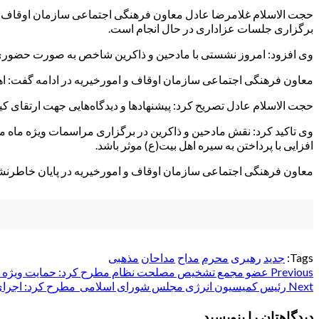
حجت الاسلام غلامرضا عادل معاون فرهنگی اجتماعی سازمان اوقاف و امو
برگزاری جلسات عزاداری در حال انجام است.
وی افزود: امروز نشستی با مادحین و ذاکرین شاخص به صورت حضوری و 
معاون فرهنگی اجتماعی سازمان اوقاف و امورخیریه در ادامه گفت: اه
حجت الاسلام عادل تصریح کرد: پیشنهادها و دیدگاه‌هایی جهت ارتقای ک
وی تاکید کرد: نقش مادحین و ذاکرین در برگزاری مراسمات ویژه ماه م
افزایی با پرداختن به سیره اهل بیت(ع) موثر باشد.
معاون فرهنگی اجتماعی سازمان اوقاف و امورخیریه در پایان خاطرنش
Tags:
جدید
رهبری
محرم
مداح
مداحان
مذهبی
Post
Previous
عضو مجمع تشخیص مصلحت نظام مطرح کرد: حمایت ویژه از دا
Next
رئیس کمیسیون انرژی مجلس شورای اسلامی مطرح کرد: اجرای ق
navigation
دیدگاهتان را بنویسید