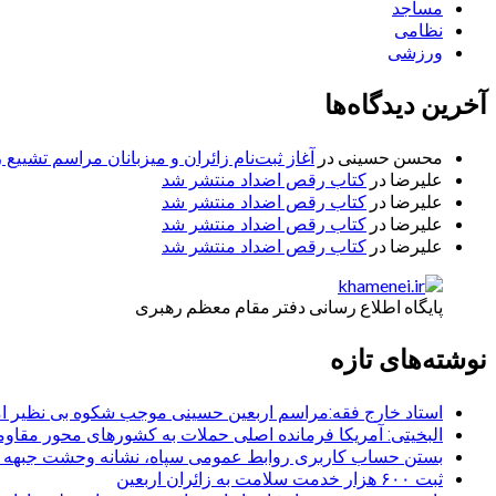
مساجد
نظامی
ورزشی
آخرین دیدگاه‌ها
محسن حسینی
در
آغاز ثبت‌نام زائران و میزبانان مراسم تشییع 
علیرضا
در
کتاب رقص اضداد منتشر شد
علیرضا
در
کتاب رقص اضداد منتشر شد
علیرضا
در
کتاب رقص اضداد منتشر شد
علیرضا
در
کتاب رقص اضداد منتشر شد
پایگاه اطلاع رسانی دفتر مقام معظم رهبری
نوشته‌های تازه
استاد خارج فقه:مراسم اربعین حسینی موجب شکوه بی نظیر ا
البخیتی: آمریکا فرمانده اصلی حملات به کشورهای محور مقا
بستن حساب کاربری روابط عمومی سپاه، نشانه‌ وحشت جبهه است
ثبت ۶۰۰ هزار خدمت سلامت به زائران اربعین