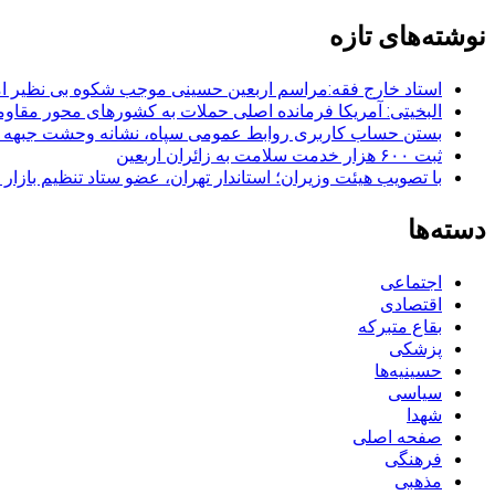
برای:
نوشته‌های تازه
استاد خارج فقه:مراسم اربعین حسینی موجب شکوه بی نظیر ا
البخیتی: آمریکا فرمانده اصلی حملات به کشورهای محور مقا
بستن حساب کاربری روابط عمومی سپاه، نشانه‌ وحشت جبهه است
ثبت ۶۰۰ هزار خدمت سلامت به زائران اربعین
با تصویب هیئت وزیران؛ استاندار تهران، عضو ستاد تنظیم بازار
دسته‌ها
اجتماعی
اقتصادی
بقاع متبرکه
پزشکی
حسینیه‌ها
سیاسی
شهدا
صفحه اصلی
فرهنگی
مذهبی