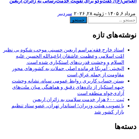
العباس(ع)/ گفت‌وگو برای تقویت خدمت‌رسانی به زائران اربعین
مرداد ۶, ۱۴۰۵ - ژوئیه ۲۸, ۲۰۲۶
سردبیر
جستجو
برای:
نوشته‌های تازه
استاد خارج فقه:مراسم اربعین حسینی موجب شکوه بی نظیر
امّت اسلامی وعظمت عاشقان اباعبدالله الحسین علیه
السلام و وحشت قدرت‌های استکباری شده است.
البخیتی: آمریکا فرمانده اصلی حملات به کشورهای محور
مقاومت از جمله عراق است
بستن حساب کاربری روابط عمومی سپاه، نشانه‌ وحشت
جبهه استکبار از داده‌های دقیق و هماهنگی میان ملت‌های
آزادی‌خواه منطقه است
ثبت ۶۰۰ هزار خدمت سلامت به زائران اربعین
با تصویب هیئت وزیران؛ استاندار تهران، عضو ستاد تنظیم
بازار کشور شد
دسته‌ها