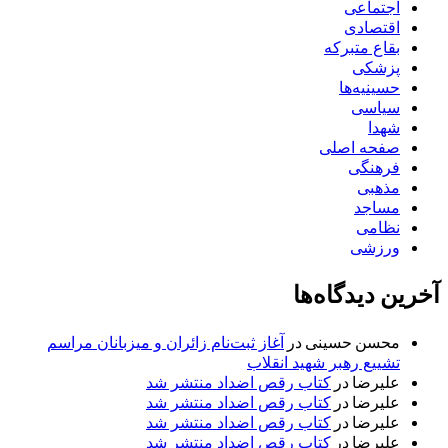
اجتماعی
اقتصادی
بقاع متبرکه
پزشکی
حسینیه‌ها
سیاسی
شهدا
صفحه اصلی
فرهنگی
مذهبی
مساجد
نظامی
ورزشی
آخرین دیدگاه‌ها
محسن حسینی
در
آغاز ثبت‌نام زائران و میزبانان مراسم
تشییع رهبر شهید انقلاب
علیرضا
در
کتاب رقص اضداد منتشر شد
علیرضا
در
کتاب رقص اضداد منتشر شد
علیرضا
در
کتاب رقص اضداد منتشر شد
علیرضا
در
کتاب رقص اضداد منتشر شد