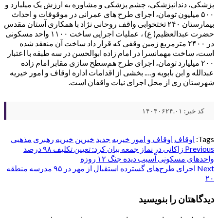
پزشکی، دندانپزشکی، چشم پزشکی و مشاوره به ارزش یک میلیارد و
۵۰۰ میلیون تومان، اجرای طرح های عمرانی در موقوفات و احداث
بیمارستان ۲۴۰ تختخوابی واقف روحانی نژاد با همکاری آستان مقدس
حضرت عبدالعظیم( ع) ، عملیات اجرایی ساخت ۱۱۰۰ واحد مسکونی
در ۲۴۰۰ مترمربع زمین وقفی که قرار داد ساخت آن منعقد شده
است، ساخت مهمانسرا در امام زاده ابوالحسن در سه طبقه با اعتبار
۲۰۰ میلیارد تومان، اجرای طرح هم‌سطح سازی مقابر امام زاده
عبدالله و ابن بابویه و…. بخشی از اقدامات اداره اوقاف و امور خیریه
شهرستان ری از محل اجرای نیات واقفان است.
کد خبر: ۱۴۰۴۰۶۲۴.۰۱
Tags:
اوقاف
اوقاف و امور خیریه
جدید
خیرین
خیریه
رهبری
مذهبی
Post
Previous
زاکانی در نماز جمعه بیان کرد: تعیین تکلیف ۹۸ درصد
واحد‌های مسکونی آسیب دیده جنگ ۱۲ روزه
navigation
Next
اجرای طرح‌های گسترده استقبال از مهر در ۹۵ مدرسه منطقه
۲۰
دیدگاهتان را بنویسید