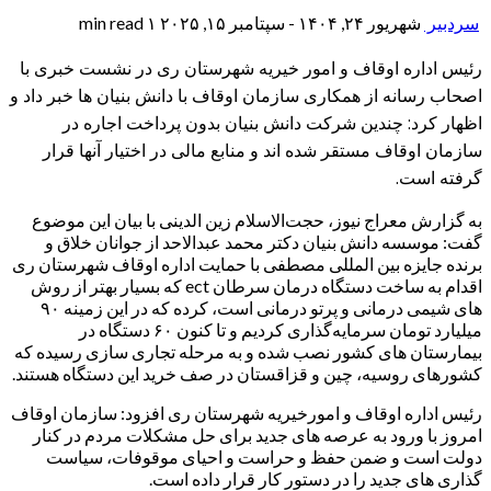
سردبیر
شهریور ۲۴, ۱۴۰۴ - سپتامبر ۱۵, ۲۰۲۵
۱ min read
رئیس اداره اوقاف و امور خیریه شهرستان ری در نشست خبری با
اصحاب رسانه از همکاری سازمان اوقاف با دانش بنیان ها خبر داد و
اظهار کرد: چندین شرکت دانش بنیان بدون پرداخت اجاره در
سازمان اوقاف مستقر شده اند و منابع مالی در اختیار آنها قرار
گرفته است.
به گزارش معراج نیوز، حجت‌الاسلام زین الدینی با بیان این موضوع
گفت: موسسه دانش بنیان دکتر محمد عبدالاحد از جوانان خلاق و
برنده جایزه بین المللی مصطفی با حمایت اداره اوقاف شهرستان ری
اقدام به ساخت دستگاه درمان سرطان ect که بسیار بهتر از روش
های شیمی درمانی و پرتو درمانی است، کرده که در این زمینه ۹۰
میلیارد تومان سرمایه‌گذاری کردیم و تا کنون ۶۰ دستگاه در
بیمارستان های کشور نصب شده و به مرحله تجاری سازی رسیده که
کشورهای روسیه، چین و قزاقستان در صف خرید این دستگاه هستند.
رئیس اداره اوقاف و امورخیریه شهرستان ری افزود: سازمان اوقاف
امروز با ورود به عرصه های جدید برای حل مشکلات مردم در کنار
دولت است و ضمن حفظ و حراست و احیای موقوفات، سیاست
گذاری های جدید را در دستور کار قرار داده است.