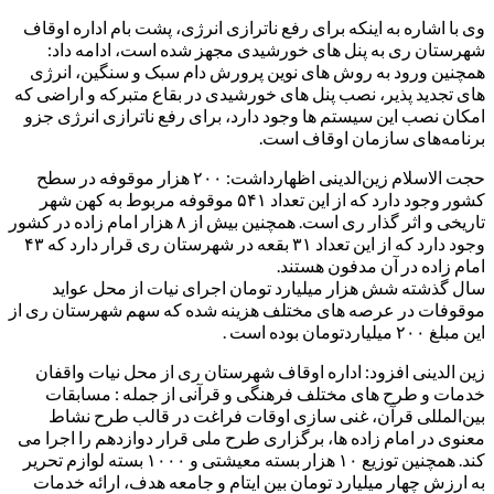
وی با اشاره به اینکه برای رفع ناترازی انرژی، پشت بام اداره اوقاف
شهرستان ری به پنل های خورشیدی مجهز شده است، ادامه داد:
همچنین ورود به روش های نوین پرورش دام سبک و سنگین، انرژی
های تجدید پذیر، نصب پنل های خورشیدی در بقاع متبرکه و اراضی که
امکان نصب این سیستم ها وجود دارد، برای رفع ناترازی انرژی جزو
برنامه‌های سازمان اوقاف است.
حجت الاسلام زین‌الدینی اظهارداشت: ۲۰۰ هزار موقوفه در سطح
کشور وجود دارد که از این تعداد ۵۴۱ موقوفه مربوط به کهن شهر
تاریخی و اثر گذار ری است. همچنین بیش از ۸ هزار امام زاده در کشور
وجود دارد که از این تعداد ۳۱ بقعه در شهرستان ری قرار دارد که ۴۳
امام زاده در آن مدفون هستند.
سال گذشته شش هزار میلیارد تومان اجرای نیات از محل عواید
موقوفات در عرصه های مختلف هزینه شده که سهم شهرستان ری از
این مبلغ ۲۰۰ میلیاردتومان بوده است .
زین الدینی افزود: اداره اوقاف شهرستان ری از محل نیات واقفان
خدمات و طرح های مختلف فرهنگی و قرآنی از جمله : مسابقات
بین‌المللی قرآن، غنی سازی اوقات فراغت در قالب طرح نشاط
معنوی در امام زاده ها، برگزاری طرح ملی قرار دوازدهم را اجرا می
کند. همچنین توزیع ۱۰ هزار بسته معیشتی و ۱۰۰۰ بسته لوازم تحریر
به ارزش چهار میلیارد تومان بین ایتام و جامعه هدف، ارائه خدمات