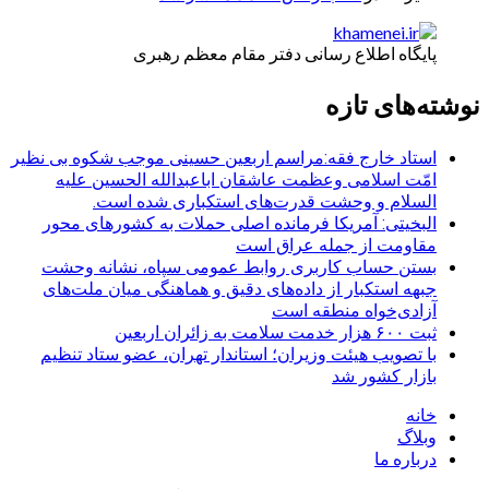
پایگاه اطلاع رسانی دفتر مقام معظم رهبری
نوشته‌های تازه
استاد خارج فقه:مراسم اربعین حسینی موجب شکوه بی نظیر
امّت اسلامی وعظمت عاشقان اباعبدالله الحسین علیه
السلام و وحشت قدرت‌های استکباری شده است.
البخیتی: آمریکا فرمانده اصلی حملات به کشورهای محور
مقاومت از جمله عراق است
بستن حساب کاربری روابط عمومی سپاه، نشانه‌ وحشت
جبهه استکبار از داده‌های دقیق و هماهنگی میان ملت‌های
آزادی‌خواه منطقه است
ثبت ۶۰۰ هزار خدمت سلامت به زائران اربعین
با تصویب هیئت وزیران؛ استاندار تهران، عضو ستاد تنظیم
بازار کشور شد
خانه
وبلاگ
درباره ما