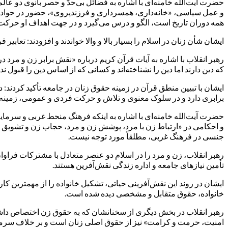
حضرت آیت‌الله خامنه‌ای با اشاره به فضائل بی‌حدّ و حصر بانوی دو ع
و عمل سیاسی، «خانه‌داری، همسرداری و فرزندپروی»، حضور در حوادث م
همه دوران تاریخ است، الگو و درس می‌گیرد و در جهت اهداف او حرکت 
ایشان شأن زنان در اسلام را بسیار بالا و والا خواندند و افزودند: تعاب
رهبر انقلاب با اشاره به آیات قرآن کریم درباره «نقش برابر زن و مرد 
که دین دارند اما دین را نشناخته‌اند و کسانی که از اساس دین را قبول ند
ایشان با تبیین منطق قرآن در زمینه حقوق زنان در جامعه تأکید کردند
برابری دارد و در سلوک معنوی و تلاش و حرکت فردی و عمومی، زمینه‌
حضرت آیت‌الله خامنه‌ای با اشاره به اینکه فرهنگ منحط غربی و سرمای
و احکامی در «ارتباط زن با مرد، پوشش زن و مرد، حجاب زن و تشویق ب
جنسی در فرهنگ غربی، مطلقاً مورد توجه نیست.
رهبر انقلاب، زن و مرد را در اسلام دو عنصر متعادل با مشترکات فراو
تأمین نیازهای جامعه و اداره زندگی نقش‌آفرین هستند.
ایشان در روند این نقش‌آفرینی حیاتی، تشکیل خانواده را از مهمترین ک
خانواده، حقوق متقابل و مشخصی دیده شده است.
رهبر انقلاب در بخش دیگری از سخنانشان که به حقوق زن اختصاص داشت، 
امنیت، حرمت و کرامت» نیز از حقوق اصلی زنان است و بر خلاف سرمایه