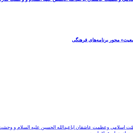
مّت اسلامی وعظمت عاشقان اباعبدالله الحسین علیه السلام و وحش