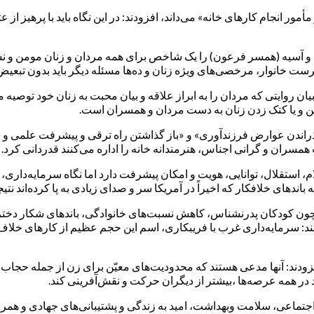
و مأمور انجام کارهای خانه» می‌داند، افزودند: در این نگاه باید با پرهیز
م و آسیه (همسر فرعون) را یک شاخص برای همه مردان و زنان مومن و نش
رست خانوار، مرخصی‌های ویژه زنان و ده‌ها مسئله دیگر باید بدون تبع
ان روایتی که مردان را به ابراز علاقه و بیان محبت به زنان خود توصیه م
ن و یا کتک زدن زنان به دست مردان و همسران است.
ذراندن عوارض فرزندآوری» و «باز گذاشتن راه ترقی و پیشرفت علمی و شغلی
 همسران و گرانی اجناس، هنرمندانه خانه را اداره می‌کنند قدردانی کرد.
اسلام، استقلال، توانایی، هویت و امکان پیشرفت دارد اما نگاه سرمایه
دهای خلافکار که اخیراً در آمریکا سر و صدای زیادی به پا کرده‌اند نتیج
مچون کودکان پدرنشناس، کاهش نسبت‌های خانوادگی، باندهای شکار دختران
: سرمایه‌داری غرب با فریبکاری، اسم این حجم عظیم از کارهای خلاف را
فزودند: آنها مدعی هستند که محدودیت‌های معیّن برای زن از جمله حجاب
 در همه عرصه‌ها ،بیشتر از دیگران حرکت و نقش‌آفرینی کند.
اعی، سلامت وبهداشت، امید به زندگی و پشتیبانی‌های جهادی و همراه