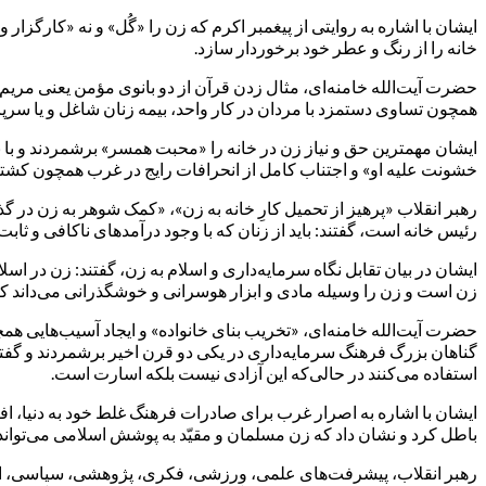
ایشان با اشاره به روایتی از پیغمبر اکرم که زن را «گُل» و نه «کارگزار 
خانه را از رنگ و عطر خود برخوردار سازد.
حضرت آیت‌الله خامنه‌ای، مثال زدن قرآن از دو بانوی مؤمن یعنی مری
همچون تساوی دستمزد با مردان در کار واحد، بیمه زنان شاغل و یا سرپ
ایشان مهمترین حق و نیاز زن در خانه را «محبت همسر» برشمردند و با بی
خشونت علیه او» و اجتناب کامل از انحرافات رایج در غرب همچون کشت
رهبر انقلاب «پرهیز از تحمیل کارِ خانه به زن»، «کمک شوهر به زن در گ
رئیس خانه است، گفتند: باید از زنان که با وجود درآمدهای ناکافی و ثابت
ایشان در بیان تقابل نگاه سرمایه‌داری و اسلام به زن، گفتند: زن در 
زن است و زن را وسیله مادی و ابزار هوسرانی و خوشگذرانی می‌داند که بان
حضرت آیت‌الله خامنه‌ای، «تخریب بنای خانواده» و ایجاد آسیب‌هایی ه
گناهان بزرگ فرهنگ سرمایه‌داری در یکی دو قرن اخیر برشمردند و گفتند
استفاده می‌کنند در حالی‌که این آزادی نیست بلکه اسارت است.
ایشان با اشاره به اصرار غرب برای صادرات فرهنگ غلط خود به دنیا، ا
باطل کرد و نشان داد که زن مسلمان و مقیّد به پوشش اسلامی می‌تواند
رهبر انقلاب، پیشرفت‌های علمی، ورزشی، فکری، پژوهشی، سیاسی، اجتم