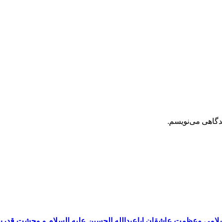
یدگاهی می‌نویسم.
سلامی وعظمت عاشقان اباعبدالله الحسین علیه السلام و وحشت قدر