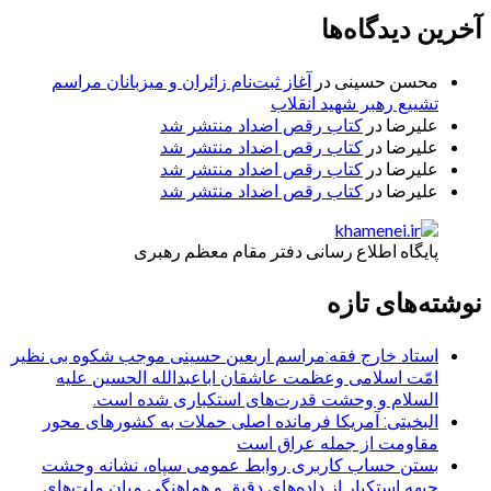
آخرین دیدگاه‌ها
محسن حسینی
در
آغاز ثبت‌نام زائران و میزبانان مراسم
تشییع رهبر شهید انقلاب
علیرضا
در
کتاب رقص اضداد منتشر شد
علیرضا
در
کتاب رقص اضداد منتشر شد
علیرضا
در
کتاب رقص اضداد منتشر شد
علیرضا
در
کتاب رقص اضداد منتشر شد
پایگاه اطلاع رسانی دفتر مقام معظم رهبری
نوشته‌های تازه
استاد خارج فقه:مراسم اربعین حسینی موجب شکوه بی نظیر
امّت اسلامی وعظمت عاشقان اباعبدالله الحسین علیه
السلام و وحشت قدرت‌های استکباری شده است.
البخیتی: آمریکا فرمانده اصلی حملات به کشورهای محور
مقاومت از جمله عراق است
بستن حساب کاربری روابط عمومی سپاه، نشانه‌ وحشت
جبهه استکبار از داده‌های دقیق و هماهنگی میان ملت‌های