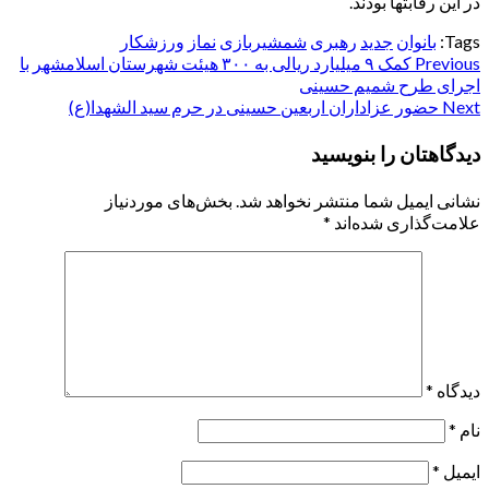
در این رقابتها بودند.
Tags:
بانوان
جدید
رهبری
شمشیربازی
نماز
ورزشکار
Post
Previous
کمک ۹ میلیارد ریالی به ۳۰۰ هیئت شهرستان اسلامشهر با
اجرای طرح شمیم حسینی
navigation
Next
حضور عزاداران اربعین حسینی در حرم سید الشهدا(ع)
دیدگاهتان را بنویسید
نشانی ایمیل شما منتشر نخواهد شد.
بخش‌های موردنیاز
علامت‌گذاری شده‌اند
*
دیدگاه
*
نام
*
ایمیل
*