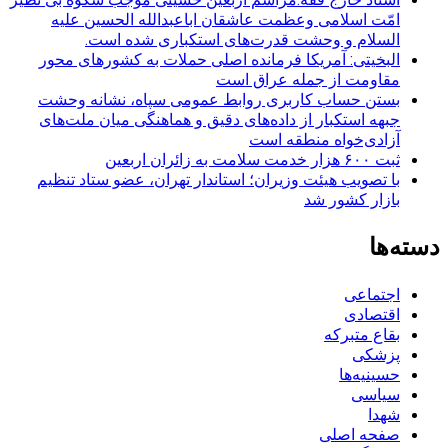
امّت اسلامی وعظمت عاشقان اباعبدالله الحسین علیه
السلام و وحشت قدرت‌های استکباری شده است.
البخیتی: آمریکا فرمانده اصلی حملات به کشورهای محور
مقاومت از جمله عراق است
بستن حساب کاربری روابط عمومی سپاه، نشانه‌ وحشت
جبهه استکبار از داده‌های دقیق و هماهنگی میان ملت‌های
آزادی‌خواه منطقه است
ثبت ۶۰۰ هزار خدمت سلامت به زائران اربعین
با تصویب هیئت وزیران؛ استاندار تهران، عضو ستاد تنظیم
بازار کشور شد
دسته‌ها
اجتماعی
اقتصادی
بقاع متبرکه
پزشکی
حسینیه‌ها
سیاسی
شهدا
صفحه اصلی