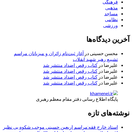
فرهنگی
مذهبی
مساجد
نظامی
ورزشی
آخرین دیدگاه‌ها
محسن حسینی
در
آغاز ثبت‌نام زائران و میزبانان مراسم
تشییع رهبر شهید انقلاب
علیرضا
در
کتاب رقص اضداد منتشر شد
علیرضا
در
کتاب رقص اضداد منتشر شد
علیرضا
در
کتاب رقص اضداد منتشر شد
علیرضا
در
کتاب رقص اضداد منتشر شد
پایگاه اطلاع رسانی دفتر مقام معظم رهبری
نوشته‌های تازه
استاد خارج فقه:مراسم اربعین حسینی موجب شکوه بی نظیر