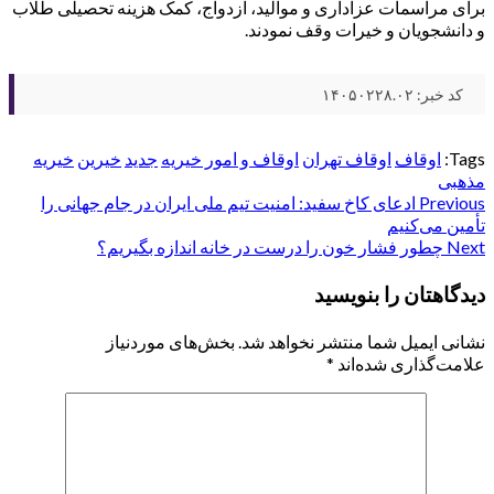
برای مراسمات عزاداری و موالید، ازدواج، کمک هزینه تحصیلی طلاب
و دانشجویان و خیرات وقف نمودند.
کد خبر: ۱۴۰۵۰۲۲۸.۰۲
Tags:
اوقاف
اوقاف تهران
اوقاف و امور خیریه
جدید
خیرین
خیریه
مذهبی
Post
Previous
ادعای کاخ سفید: امنیت تیم ملی ایران در جام جهانی را
تأمین می‌کنیم
navigation
Next
چطور فشار خون را درست در خانه اندازه بگیریم؟
دیدگاهتان را بنویسید
نشانی ایمیل شما منتشر نخواهد شد.
بخش‌های موردنیاز
علامت‌گذاری شده‌اند
*