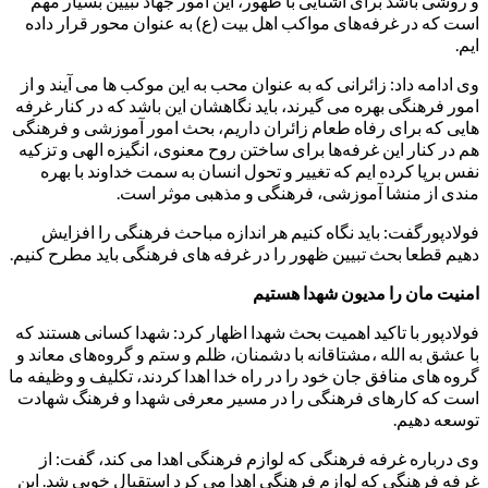
و روشی باشد برای آشنایی با ظهور، این امور جهاد تبیین بسیار مهم
است که در غرفه‌های مواکب اهل بیت (ع) به عنوان محور قرار داده
ایم.
وی ادامه داد: زائرانی که به عنوان محب به این موکب ها می آیند و از
امور فرهنگی بهره می گیرند، باید نگاهشان این باشد که در کنار غرفه
هایی که برای رفاه طعام زائران داریم، بحث امور آموزشی و فرهنگی
هم در کنار این غرفه‌ها برای ساختن روح معنوی، انگیزه الهی و تزکیه
نفس برپا کرده ایم که تغییر و تحول انسان به سمت خداوند با بهره
مندی از منشا آموزشی، فرهنگی و مذهبی موثر است.
فولادپورگفت: باید نگاه کنیم هر اندازه مباحث فرهنگی را افزایش
دهیم قطعا بحث تبیین ظهور را در غرفه های فرهنگی باید مطرح کنیم.
امنیت مان را مدیون شهدا هستیم
فولادپور با تاکید اهمیت بحث شهدا اظهار کرد: شهدا کسانی هستند که
با عشق به الله ،مشتاقانه با دشمنان، ظلم و ستم و گروه‌های معاند و
گروه های منافق جان خود را در راه خدا اهدا کردند، تکلیف و وظیفه ما
است که کارهای فرهنگی را در مسیر معرفی شهدا و فرهنگ شهادت
توسعه دهیم.
وی درباره غرفه فرهنگی که لوازم فرهنگی اهدا می کند، گفت: از
غرفه فرهنگی که لوازم فرهنگی اهدا می کرد استقبال خوبی شد. این