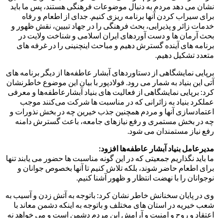
نشان می دهد مردم به دنبال موضوعات فرهنگی هستند، پس ما باید
برای سیراب کردن آنها برنامه ریزی کنیم. جدای از اطعام و رفاه
خدمات زائر و پذیرایی، بحث فرهنگی را در جهاد تبیین، نقش ظهور و
بحث آرمان ها و دست آوردهای ایران اسلامی و شناخت ولایت در
برنامه های آینده گسترش دهیم و مباحث اینچنینی را در غرفه های
متعدد تشکیل دهیم.
برپایی نمایشگاهی از دستاوردهای آبشار عاطفه‌ها از دیگر برنامه های
آتی این بنیاد به شمار می رود. فولادپور با بیان این موضوع خاطرنشان
کرد: برپایی نمایشگاهی از فعالیت های بنیاد آبشارعاطفه‌ها و معرفی
عملکرد بنیاد به زائرانی که در مناسبت ها شرکت می‌کنند موجب
اعتمادسازی آنها و مردم همچنین جذب خیرین چه در بخش نذورات و
چه در بخش مستمری و رفع نیازهای جامعه، باعث گسترش دامنه
رفع نیاز مستمندان می شود.
مدیرعامل بنیاد آبشار عاطفه‌ها افزود:
ما باید نگذاریم جمعیتی که در این گونه مناسبت ها حضور می یابند تنها
برای اطعام حاضر شوند، بلکه تلاش کنیم تا آنها بخصوص جوانان و
نوجوانان را با نهضت انتظار و ظهور آشنا کنیم.
وی در پایان سخنانش خاطر نشان کرد: باتوجه به آتش زدن و آسیب به
شعب خیریه در استان های مختلف و باتوجه به اینکه دشمن معاند با
اعتقاد و روح و امنیت و آرامش این مردم دشمن است و می خواهد نه