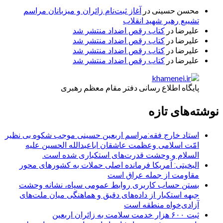
محسن حسینی
در
آغاز ثبت‌نام زائران و میزبانان مراسم
تشییع رهبر شهید انقلاب
علیرضا
در
کتاب رقص اضداد منتشر شد
علیرضا
در
کتاب رقص اضداد منتشر شد
علیرضا
در
کتاب رقص اضداد منتشر شد
علیرضا
در
کتاب رقص اضداد منتشر شد
پایگاه اطلاع رسانی دفتر مقام معظم رهبری
نوشته‌های تازه
استاد خارج فقه:مراسم اربعین حسینی موجب شکوه بی نظیر
امّت اسلامی وعظمت عاشقان اباعبدالله الحسین علیه
السلام و وحشت قدرت‌های استکباری شده است.
البخیتی: آمریکا فرمانده اصلی حملات به کشورهای محور
مقاومت از جمله عراق است
بستن حساب کاربری روابط عمومی سپاه، نشانه‌ وحشت
جبهه استکبار از داده‌های دقیق و هماهنگی میان ملت‌های
آزادی‌خواه منطقه است
ثبت ۶۰۰ هزار خدمت سلامت به زائران اربعین