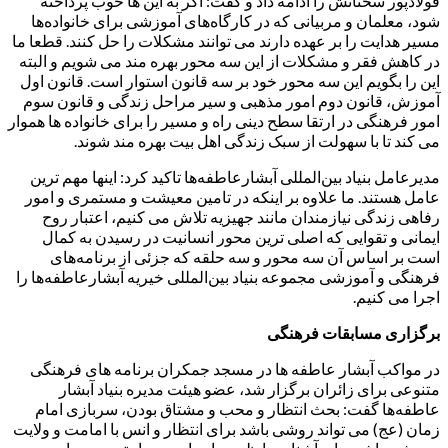
فولادپور سخنانش را ادامه داد و گفت: اگر به این ها خوب پرداخته
شود، معلمان و مربیانی که در کارگاه‌های آموزشی برای خانواده‌ها
مسیر هدایت را بر عهده دارند می توانند مشکلات را حل کنند. قطعا ما
در کاهش فقر و مشکلات از این سه محور بهره مند می شویم و البته
این را بگویم این سه محور خود بر سه قانون استوار است. قانون اول
آموزش، قانون دوم امور مذهبی و سیر مراحل زندگی و قانون سوم
امور فرهنگی در ارتقا سطح دینی راه و مسیر را برای خانواده ها هموار
می کند تا با سهولت از سبک زندگی اهل بیت بهره مند شوند.
مدیرعامل بنیاد بین‌المللی آبشارعاطفه‌ها تاکید کرد: اینها مهم ترین
عامل هستند. ما علاوه بر اینکه در تامین معیشت و مستمری و امور
رفاهی زندگی نیازمندان مانند جهیزیه تلاش می کنیم، اعتبار روح
ایمانی و تقوایی که اصلی ترین محور انسانیت در رسیدن به کمال
است بر اساس آن سه محور و سه حلقه که جزئی از برنامه‌های
فرهنگی و آموزشی مجموعه بنیاد بین‌المللی خیریه آبشارعاطفه‌ها را
اجرا می کنیم.
برگزاری مسابقات فرهنگی
در مواکب آبشار عاطفه ها در مسجد جمکران برنامه های فرهنگی
متنوعی برای زائران برگزار شد، عضو هیئت مدیره بنیاد آبشار
عاطفه‌ها گفت: بحث انتظار و محب و مشتاق بودن، سربازی امام
زمان (عج) می تواند روشی باشد برای انتظار و انس با امامت و ولایت