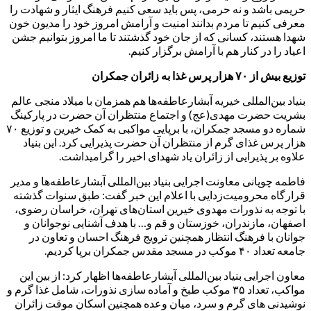
حریمی باشد و نه حرمی، پس باید سعی کنیم فرهنگ ایثار و شهادت را
معرفی کنیم تا مردم بدانند امنیت و آرامش امروز خود را مدیون خون
شهدا هستند، کسانی که از جان خود گذشتند تا ما امروز بتوانیم جشن
اعیاد را در کنار هم با آرامش برگزار کنیم.
توزیع بیش از ۷۰ هزار پرس غذا به زائران جمکران
بنیاد بین‌المللی خیریه آبشارعاطفه‌ها هم همزمان با میلاد منجی عالم
بشریت حضرت مهدی(عج) و اجتماع منتظران آن حضرت در پارکینگ
شماره دو مسجد جمکران، با برپایی مواکبی به کمک خیرین و توزیع ۷۰
هزار پرس غذای گرم از منتظران آن حضرت پذیرایی کرد. این بنیاد
علاوه بر پذیرایی از زائران یاد شهدای اخیر را گرامیداشت.
فاطمه چوپانی معاونت اجرایی بنیاد بین‌المللی آبشارعاطفه‌ها و مدیر
قرارگاه محرومیت‌زدایی با اعلام این خبر گفت: طبق سنوات گذشته
با توجه به نذورات مهدوی خیرین استان‌های تهران، خراسان رضوی،
اصفهان، مازندران، خوزستان و قم و… با هدف آشنایی نوجوانان و
جوانان با فرهنگ انتظار همچنین ترویج فرهنگ احسان و تعاون در
جامعه تعداد ۴۰ موکب در مسجد مقدس جمکران برپا کردیم.
معاون اجرایی بنیاد بین‌المللی آبشارعاطفه‌ها اظهار کرد: از بین این
مواکب، تعداد ۳۵ موکب طبخ و آماده سازی نذورات، شامل غذا گرم و
نوشیدنی های گرم و سرد، میان وعده همچنین اسکان موقت زائران