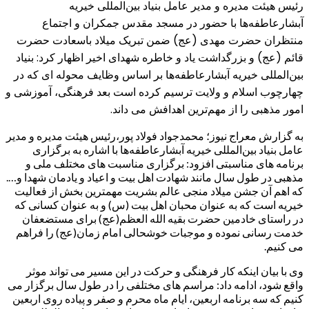
رئیس هیئت مدیره و مدیر عامل بنیاد بین‌المللی خیریه
آبشارعاطفه‌ها با حضور در مسجد مقدس جمکران و اجتماع
منتظران حضرت مهدی (عج) ضمن تبریک میلاد باسعادت حضرت
قائم (عج) و بزرگداشت یاد و خاطره شهدای اخیر اظهار کرد: بنیاد
بین‌المللی خیریه آبشارعاطفه‌ها بر اساس وظایف محوله ای که در
چهارچوب اسلام و ولایت ترسیم کرده است بعد فرهنگی، آموزشی و
امور مذهبی را از مهم‌ترین اهدافش می داند.
به گزارش معراج نیوز؛ محمدجواد فولاد پور،رئیس هیئت مدیره و مدیر
عامل بنیاد بین‌المللی خیریه آبشارعاطفه‌ها با اشاره به برگزاری
برنامه های مناسبتی افزود: برگزاری مناسبت های مختلف ملی و
مذهبی در طول سال مانند شهادت اهل بیت و اعیاد و یادمان شهدا و….
که اهم آن جشن میلاد منجی عالم بشریت مهمترین بخش از فعالیت
خیریه است که به عنوان محبان اهل بیت (س) و به عنوان کسانی که
در راستای خادمین حضرت بقیه الله العظم(عج) برای مستضعفان
خدمت رسانی نموده و موجبات خوشحالی امام زمان(عج) را فراهم
می کنیم.
وی با بیان اینکه کار فرهنگی و حرکت در این مسیر می تواند موثر
واقع شود، ادامه داد: مراسم های مختلفی را در طول سال برگزار می
کنیم که سه برنامه اربعین، ایام ماه محرم و صفر و پیاده روی اربعین