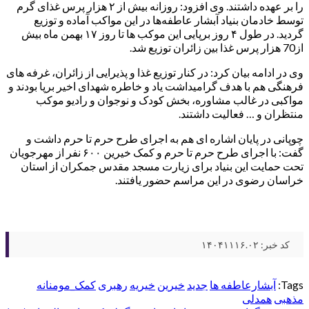
را بر عهده داشتند. وی افزود: روزانه بیش از ۲ هزار پرس غذای گرم
توسط خادمان بنیاد آبشار عاطفه‌ها در این مواکب آماده و توزیع
گردید. در طول ۴ روز برپایی این موکب ها تا روز ۱۷ بهمن ماه بیش
از70 هزار پرس غذا بین زائران توزیع شد.
وی در ادامه بیان کرد: در کنار توزیع غذا و پذیرایی از زائران، غرفه های
فرهنگی هم با هدف گرامیداشت یاد و خاطره شهدای اخیر برپا بودند و
مواکبی در غالب مشاوره‌، بخش کودک و نوجوان و رادیو موکب
منتظران و … فعالیت داشتند.
چوپانی در پایان اشاره ای هم به اجرای طرح حرم تا حرم داشت و
گفت: با اجرای طرح حرم تا حرم و کمک خیرین ۶۰۰ نفر از مهرجویان
تحت حمایت این بنیاد برای زیارت مسجد مقدس جمکران از استان
خراسان رضوی در این مراسم حضور یافتند.
کد خبر: ۱۴۰۴۱۱۱۶.۰۲
Tags:
آبشارعاطفه ها
جدید
خیرین
خیریه
رهبری
کمک_مومنانه
مذهبی
همدلی