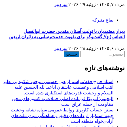
مرداد ۷, ۱۴۰۵ - ژوئیه ۲۹, ۲۰۲۶
سردبیر
بقاع متبرکه
دیدار معتمدیان با تولیت آستان مقدس حضرت ابوالفضل
العباس(ع)/ گفت‌وگو برای تقویت خدمت‌رسانی به زائران اربعین
مرداد ۶, ۱۴۰۵ - ژوئیه ۲۸, ۲۰۲۶
سردبیر
جستجو
برای:
نوشته‌های تازه
استاد خارج فقه:مراسم اربعین حسینی موجب شکوه بی نظیر
امّت اسلامی وعظمت عاشقان اباعبدالله الحسین علیه
السلام و وحشت قدرت‌های استکباری شده است.
البخیتی: آمریکا فرمانده اصلی حملات به کشورهای محور
مقاومت از جمله عراق است
بستن حساب کاربری روابط عمومی سپاه، نشانه‌ وحشت
جبهه استکبار از داده‌های دقیق و هماهنگی میان ملت‌های
آزادی‌خواه منطقه است
ثبت ۶۰۰ هزار خدمت سلامت به زائران اربعین