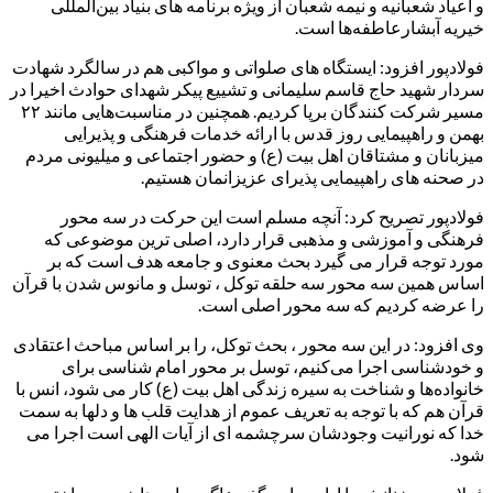
و اعیاد شعبانیه و نیمه شعبان از ویژه برنامه های بنیاد بین‌المللی
خیریه آبشارعاطفه‌ها است.
فولادپور افزود: ایستگاه های صلواتی و مواکبی هم در سالگرد شهادت
سردار شهید حاج قاسم سلیمانی و تشییع پیکر شهدای حوادث اخیرا در
مسیر شرکت کنندگان برپا کردیم. همچنین در مناسبت‌هایی مانند ۲۲
بهمن و راهپیمایی روز قدس با ارائه خدمات فرهنگی و پذیرایی
میزبانان و مشتاقان اهل بیت (ع) و حضور اجتماعی و میلیونی مردم
در صحنه های راهپیمایی پذیرای عزیزانمان هستیم.
فولادپور تصریح کرد: آنچه مسلم است این حرکت در سه محور
فرهنگی و آموزشی و مذهبی قرار دارد، اصلی ترین موضوعی که
مورد توجه قرار می گیرد بحث معنوی و جامعه هدف است که بر
اساس همین سه محور سه حلقه توکل ، توسل و مانوس شدن با قرآن
را عرضه کردیم که سه محور اصلی است.
وی افزود: در این سه محور ، بحث توکل، را بر اساس مباحث اعتقادی
و خودشناسی اجرا می‌کنیم، توسل بر محور امام شناسی برای
خانواده‌ها و شناخت به سیره زندگی اهل بیت (ع) کار می شود، انس با
قرآن هم که با توجه به تعریف عموم از هدایت قلب ها و دلها به سمت
خدا که نورانیت وجودشان سرچشمه ای از آیات الهی است اجرا می
شود.