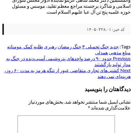
اسلامی و شاگرد برجسته مراجع معظم تقلید، موسس و مسئول
حوزه علمیه پنج تن آل عبا علیهم السلام است.
کد خبر: ۱۴۰۵۰۳۲۸.۰۱
Tags:
جدید
جنگ تحمیلی ۳
جنگ رمضان
رهبری
طلبه
کمک_مومنانه
مبلغ
مذهبی
همدلی
Post
Previous
حدود ۹۰ درصد واحدهای پتروشیمی آسیب‌دیده در جنگ به
مدار تولید بازگشتند
navigation
Next
کشتی‌های تجاری متقاضی عبور از تنگه هرمز به مدت ۶۰ روز،
هزینه‌ای نمی دهند
دیدگاهتان را بنویسید
نشانی ایمیل شما منتشر نخواهد شد.
بخش‌های موردنیاز
علامت‌گذاری شده‌اند
*