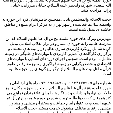
الله سعیدی شهرک ولیعصر علیه السلام، خیابان میرزایی، خیابان
پژاند، مراجعه کنند.
حجت الاسلام والمسلمین بابایی همچنین خاطرنشان کرد: این حوزه به
واسطه سال‌ها فعالیت در شهر تهران به مرکز اعزام مبلغ در مناطق
حاشیه‌ای تبدیل شده است.
مهم‌ترین ویژگی‌های حوزه علمیه پنج تن آل عبا علیهم السلام که این
مدرسه علمیه را به حوزه‌ای ممتاز و در تراز انقلاب اسلامی تبدیل
کرده شامل رویکرد کاربردی سازی تعالیم در زمینه های مختلف و
برگزاری کارگاه‌های آشنایی کاربردی با مهارت‌های طلبگی در زمینه
تعامل با مردم است. همچنین اجرای دوره‌های آشنایی با مهارت‌های
اقتصادی و تخصص‌گرایی در زمینه فراگیری و تبلیغ معارف و علوم
قرآن و اهل بیت علیهم السلام از دیگر ویژگی‌های این حوزه علمیه
است.
شماره‌ های ۰۹۱۲۴۱۷۵۹۰۵ و ۰۹۳۹۱۹۸۵۸۷۰ راه های ارتباطی با
حوزه علمیه پنج تن آل عبا علیهم السلام است. این حوزه امکان تبلیغ
طلاب در نهادها و ادارات و دستگاه ها را برای علاقمندان فراهم می
کند همچنان که صدها طلبه تربیت شده در حوزه علمیه پنج تن آل عبا
علیهم السلام، به عنوان امام جماعت و سخنران مذهبی و مشاور
مذهبی در نقاط مختلف مشغول خدمت هستند. حجت الاسلام
والمسلمین دکتر محمد شاهی عربلو نماینده ادوار مجلس شورای