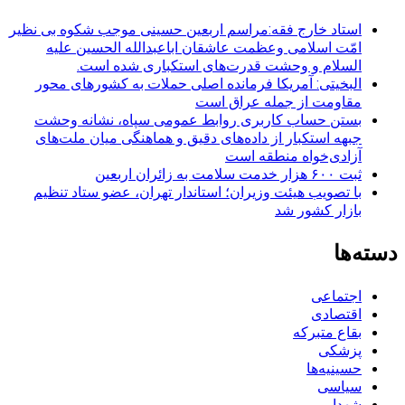
استاد خارج فقه:مراسم اربعین حسینی موجب شکوه بی نظیر
امّت اسلامی وعظمت عاشقان اباعبدالله الحسین علیه
السلام و وحشت قدرت‌های استکباری شده است.
البخیتی: آمریکا فرمانده اصلی حملات به کشورهای محور
مقاومت از جمله عراق است
بستن حساب کاربری روابط عمومی سپاه، نشانه‌ وحشت
جبهه استکبار از داده‌های دقیق و هماهنگی میان ملت‌های
آزادی‌خواه منطقه است
ثبت ۶۰۰ هزار خدمت سلامت به زائران اربعین
با تصویب هیئت وزیران؛ استاندار تهران، عضو ستاد تنظیم
بازار کشور شد
دسته‌ها
اجتماعی
اقتصادی
بقاع متبرکه
پزشکی
حسینیه‌ها
سیاسی
شهدا