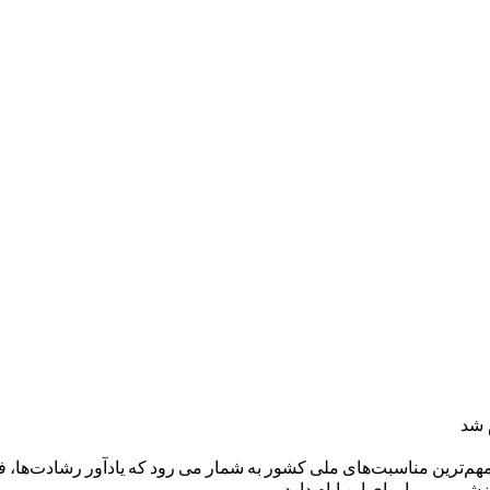
 شد
اج نیوز، هفته دفاع مقدس (۳۱ شهریور لغایت ۷ مهر) از مهم‌ترین مناسبت‌های ملی کشور به شمار می رو
 و …. را برای این ایام دارد.