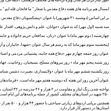
امسال هم برنامه های هفته دفاع مقدس با شعار ” ما فاتحان قله ایم ” ب
بر این اساس (دوشنبه ۳۱ شهریور) با عنوان «پیشکسوتان دفاع مقدس و مقاومت طلایه داران سربلندی و وحدت ملی» نامگذاری شده است.
سه شنبه‌ (اول مهر) که به‌عنوان «جوانان، علم و دانش پژوهی، اقتدار 
چهارشنبه ( دوم مهر ماه) با عنوان «زنان، مدافعان حریم خانواده و جا
(پنجشنبه سوم مهرماه) که به رسم هر سال عنوان «شهدا، جانبازان و آز
عنوان روز جمعه چهارم مهر «دفاع همه جانبه، پشتیبانی مردمی و اصن
روز شنبه پنجم مهر ماه « روز نیرو‌های مسلح، بسیجیان، روحانیت، جه
روز یکشنبه ششم مهر ماه با عنوان «ولایتمداری، بصیرت، دشمن شناس
عنوان آخرین روز این هفته که دوشنبه هفتم مهر ماه است، «فرماندهان
۲۵۰ شهید در استان‌های مختلف کشور از جمله برنامه‌های این ایام است.
استان‌ها در دستورکار قرار دارد.