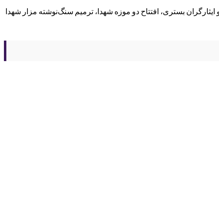
، عیادت از خانواده شهدا و ایثارگران بستری، افتتاح دو موزه شهدا، ترمیم سنگ‌نوشته مزار شهدا