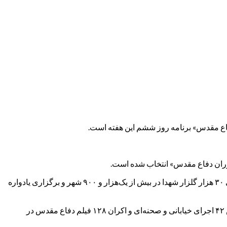
دفاع مقدس» برنامه روز ششم این هفته است.
دوران دفاع مقدس» انتخاب شده است.
نواخته شدن زنگ ایثار و مقاومت در ۲ هزار و ۴۶ مدرسه در ۳۲ استان، برگزاری مراسم بزرگداشت شهدای حادثه منا، گل‌افشانی و عطرافشانی ۳۰ هزار گلزار شهدا در بیش از یک‌هزار و ۹۰۰ شهر و برگزاری یادواره
همچنین برپایی اردوهای زیارتی سیاحتی با حضور ۴۴ هزار و ۵۰۰ نفر از خانواده‌های ایثارگران، برگزاری ۱۴ هزار میز خدمت طرح سپاس، نمایش ۴۲ اجرای خیابانی و صحنه‌ای و اکران ۱۲۸ فیلم دفاع مقدس در