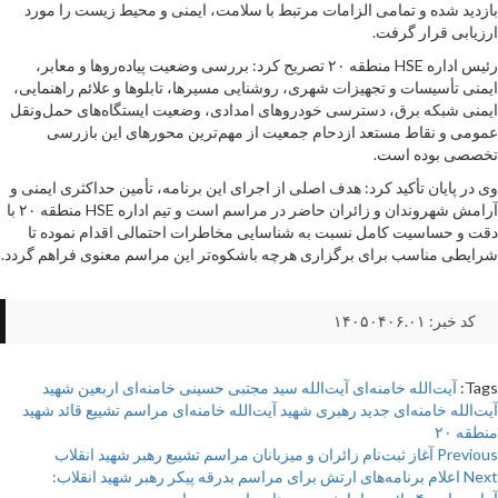
بازدید شده و تمامی الزامات مرتبط با سلامت، ایمنی و محیط زیست را مورد
ارزیابی قرار گرفت.
رئیس اداره HSE منطقه ۲۰ تصریح کرد: بررسی وضعیت پیاده‌روها و معابر،
ایمنی تأسیسات و تجهیزات شهری، روشنایی مسیرها، تابلوها و علائم راهنمایی،
ایمنی شبکه برق، دسترسی خودروهای امدادی، وضعیت ایستگاه‌های حمل‌ونقل
عمومی و نقاط مستعد ازدحام جمعیت از مهم‌ترین محورهای این بازرسی
تخصصی بوده است.
وی در پایان تأکید کرد: هدف اصلی از اجرای این برنامه، تأمین حداکثری ایمنی و
آرامش شهروندان و زائران حاضر در مراسم است و تیم اداره HSE منطقه ۲۰ با
دقت و حساسیت کامل نسبت به شناسایی مخاطرات احتمالی اقدام نموده تا
شرایطی مناسب برای برگزاری هرچه باشکوه‌تر این مراسم معنوی فراهم گردد.
کد خبر: ۱۴۰۵۰۴۰۶.۰۱
Tags:
آیت‌الله خامنه‌ای
آیت‌الله سید مجتبی حسینی خامنه‌ای
اربعین شهید
آیت‌الله خامنه‌ای
جدید
رهبری
شهید آیت‌الله خامنه‌ای
مراسم تشییع قائد شهید
منطقه ۲۰
Pos
Previous
آغاز ثبت‌نام زائران و میزبانان مراسم تشییع رهبر شهید انقلاب
Next
اعلام برنامه‌های ارتش برای مراسم بدرقه پیکر رهبر شهید انقلاب:
navigatio