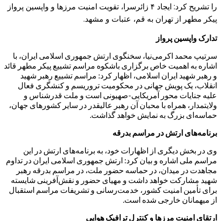
را تشریح کرد: ایجاد ۴ زائرسرا، تقویت امنیت مرزها و واپسین پرواز
پیکر مطهر از تهران به قم، عتبات و مشهد.
تدارک واپسین پرواز
سرتیپ محمد اکرمی‌نیا، سخنگوی ارتش جمهوری اسلامی ایران، با
اشاره به اهمیت خاص برگزاری باشکوه مراسم تشییع پیکر مطهر قائد
و رهبر شهید ایران اسلامی، اظهار کرد: مراسم تشییع رهبر شهید
انقلاب، یک پویش جهانی در محکومیت تروریسم و کنشگری فعال
علیه جنایات محور آمریکایی-صهیونی است و ملت قدرشناس و
ولایتمدار، همراه با محبان آن رهبر عالیقدر در سایر کشورهای جهان،
حماسه‌ای بزرگ به نمایش خواهد گذاشت.
برنامه‌های ارتش در مراسم بدرقه
وی در بخش دیگری از اظهارات خود، به برنامه‌های ارتش در این
مراسم ملی اشاره و بیان کرد: ارتش جمهوری اسلامی ایران در تداوم
مجاهدت در میدان، در حماسه حضور ملت، در مراسم بدرقه رهبر
شهید مشارکت خواهد داشت و مهیای حضور و نقش‌آفرینی شایسته
برای تأمین امنیت کشور، خدمت‌رسانی و تشریفات مراسم استقبال
از میهمانان خارجی شده است.
ارتقای امنیت مرزها و کنترل ترافیک هوایی