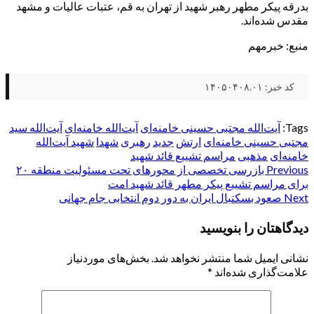
بدرقه پیکر مطهر رهبر شهید از تهران به قم، عتبات عالیات و مشهد
مقدس شده‌اند.
منبع: خبر‌مهم
کد خبر: ۱۴۰۵۰۴۰۸.۰۱
Tags:
آيت‌الله مجتبی حسینی خامنه‌ای
آیت‌الله خامنه‌ای
آیت‌الله سید
مجتبی حسینی خامنه‌ای
ارتش
جدید
رهبری
شهدا
شهید آیت‌الله
خامنه‌ای
مذهبی
مراسم تشییع قائد شهید
Post
Previous
بازرسی تخصصی از محورهای تحت مسئولیت منطقه ۲۰
برای مراسم تشییع پیکر مطهر قائد شهید امت
navigation
Next
صعود بسکتبال ایران به دور دوم انتخابی جام جهانی
دیدگاهتان را بنویسید
نشانی ایمیل شما منتشر نخواهد شد.
بخش‌های موردنیاز
علامت‌گذاری شده‌اند
*