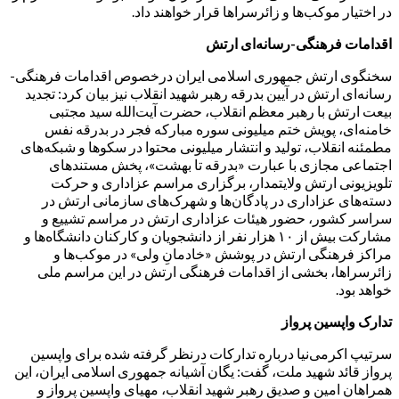
در اختیار موکب‌ها و زائرسراها قرار خواهند داد.
اقدامات فرهنگی-رسانه‌ای ارتش
سخنگوی ارتش جمهوری اسلامی ایران درخصوص اقدامات فرهنگی-
رسانه‌ای ارتش در آیین بدرقه رهبر شهید انقلاب نیز بیان کرد: تجدید
بیعت ارتش با رهبر معظم انقلاب، حضرت آیت‌الله سید مجتبی
خامنه‌ای، پویش ختم میلیونی سوره مبارکه فجر در بدرقه نفس
مطمئنه انقلاب، تولید و انتشار میلیونی محتوا در سکوها و شبکه‌های
اجتماعی مجازی با عبارت «بدرقه تا بهشت»، پخش مستندهای
تلویزیونی ارتش ولایتمدار، برگزاری مراسم عزاداری و حرکت
دسته‌های عزاداری در پادگان‌ها و شهرک‌های سازمانی ارتش در
سراسر کشور، حضور هیئات عزاداری ارتش در مراسم تشییع و
مشارکت بیش از ۱۰ هزار نفر از دانشجویان و کارکنان دانشگاه‌ها و
مراکز فرهنگی ارتش در پوشش «خادمانِ ولی» در موکب‌ها و
زائرسراها، بخشی از اقدامات فرهنگی ارتش در این مراسم ملی
خواهد بود.
تدارک واپسین پرواز
سرتیپ اکرمی‌نیا درباره تدارکات درنظر گرفته شده برای واپسین
پرواز قائد شهید ملت، گفت: یگان آشیانه جمهوری اسلامی ایران، این
همراهان امین و صدیق رهبر شهید انقلاب، مهیای واپسین پرواز و