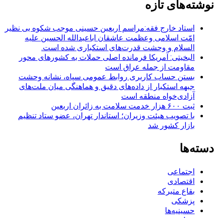
نوشته‌های تازه
استاد خارج فقه:مراسم اربعین حسینی موجب شکوه بی نظیر
امّت اسلامی وعظمت عاشقان اباعبدالله الحسین علیه
السلام و وحشت قدرت‌های استکباری شده است.
البخیتی: آمریکا فرمانده اصلی حملات به کشورهای محور
مقاومت از جمله عراق است
بستن حساب کاربری روابط عمومی سپاه، نشانه‌ وحشت
جبهه استکبار از داده‌های دقیق و هماهنگی میان ملت‌های
آزادی‌خواه منطقه است
ثبت ۶۰۰ هزار خدمت سلامت به زائران اربعین
با تصویب هیئت وزیران؛ استاندار تهران، عضو ستاد تنظیم
بازار کشور شد
دسته‌ها
اجتماعی
اقتصادی
بقاع متبرکه
پزشکی
حسینیه‌ها