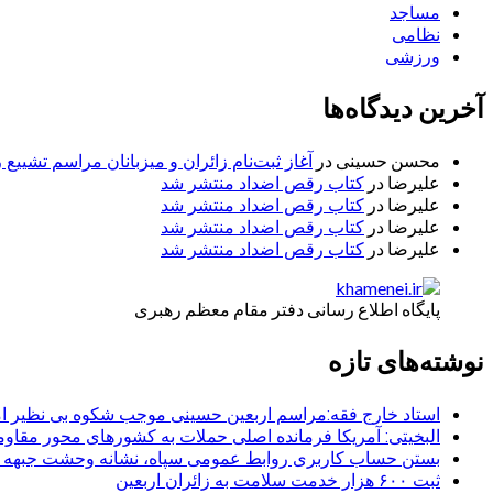
مساجد
نظامی
ورزشی
آخرین دیدگاه‌ها
محسن حسینی
در
آغاز ثبت‌نام زائران و میزبانان مراسم تشییع 
علیرضا
در
کتاب رقص اضداد منتشر شد
علیرضا
در
کتاب رقص اضداد منتشر شد
علیرضا
در
کتاب رقص اضداد منتشر شد
علیرضا
در
کتاب رقص اضداد منتشر شد
پایگاه اطلاع رسانی دفتر مقام معظم رهبری
نوشته‌های تازه
استاد خارج فقه:مراسم اربعین حسینی موجب شکوه بی نظیر ا
البخیتی: آمریکا فرمانده اصلی حملات به کشورهای محور مقا
بستن حساب کاربری روابط عمومی سپاه، نشانه‌ وحشت جبهه است
ثبت ۶۰۰ هزار خدمت سلامت به زائران اربعین