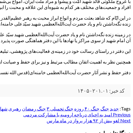
با عروج ملکوتی قائد شهید امّت و پیشوا و مراد ملّت ایران، امواج بی‌ش
افراد و جمعیت‌های مختلف هر کدام به شیوه‌ای این علاقه و محبت را ابرا
در این ایّام که شاهد بعثت مردم و انواع ابراز محبت به رهبر عظیم‌القد
زنده نگه‌داشتن نام و یاد حضرت‌ آیت‌الله‌العظمی‌ شهید سیّدعلی خامنه‌
در زمینه‌ زنده نگه‌داشتن نام و یاد حضرت‌ آیت‌الله‌العظمی‌ شهید سیّد ع
آن امام شهید از سوی مراکز یا نهادها با این دفتر هماهنگی صورت پذیرد
این دفتر در راستای رسالت خود در زمینه‌ی فعالیت‌های پژوهشی، تبلی
همچنین نظر به اهمیت اتقان مطالب مرتبط و نیز برای حفظ و صیانت ا
دفتر حفظ و نشر آثار حضرت آیت‌الله‌العظمی خامنه‌ای(قدس الله نفسه 
کد خبر: ۱۴۰۵۰۲۰۱.۰۱
Tags:
جدید
جنگ
جنگ ۴۰ روزه
جنگ تحمیلی ۳
جنگ رمضان
رهبری
شها
Post
Previous
امید به احیای دریاچه ارومیه با مشارکت مردمی
Next
لغو بیش از ۹۲ هزار پرواز در ماه مارس
navigation