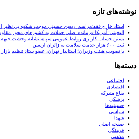
برای:
نوشته‌های تازه
استاد خارج فقه:مراسم اربعین حسینی موجب شکوه بی نظیر ا
البخیتی: آمریکا فرمانده اصلی حملات به کشورهای محور مقا
بستن حساب کاربری روابط عمومی سپاه، نشانه‌ وحشت جبهه است
ثبت ۶۰۰ هزار خدمت سلامت به زائران اربعین
با تصویب هیئت وزیران؛ استاندار تهران، عضو ستاد تنظیم بازار
دسته‌ها
اجتماعی
اقتصادی
بقاع متبرکه
پزشکی
حسینیه‌ها
سیاسی
شهدا
صفحه اصلی
فرهنگی
مذهبی