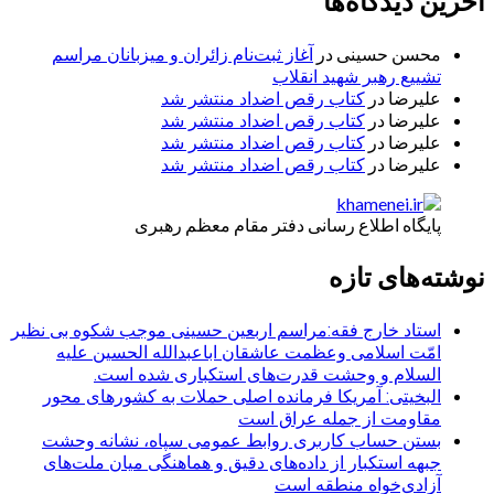
آخرین دیدگاه‌ها
محسن حسینی
در
آغاز ثبت‌نام زائران و میزبانان مراسم
تشییع رهبر شهید انقلاب
علیرضا
در
کتاب رقص اضداد منتشر شد
علیرضا
در
کتاب رقص اضداد منتشر شد
علیرضا
در
کتاب رقص اضداد منتشر شد
علیرضا
در
کتاب رقص اضداد منتشر شد
پایگاه اطلاع رسانی دفتر مقام معظم رهبری
نوشته‌های تازه
استاد خارج فقه:مراسم اربعین حسینی موجب شکوه بی نظیر
امّت اسلامی وعظمت عاشقان اباعبدالله الحسین علیه
السلام و وحشت قدرت‌های استکباری شده است.
البخیتی: آمریکا فرمانده اصلی حملات به کشورهای محور
مقاومت از جمله عراق است
بستن حساب کاربری روابط عمومی سپاه، نشانه‌ وحشت
جبهه استکبار از داده‌های دقیق و هماهنگی میان ملت‌های
آزادی‌خواه منطقه است