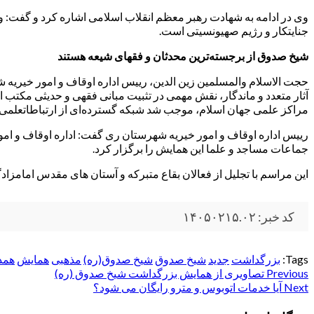
وی در ادامه به شهادت رهبر معظم انقلاب اسلامی اشاره کرد و گفت: وظی
جنایتکار و رژیم صهیونسیتی است.
شیخ صدوق از برجسته‌ترین محدثان و فقهای شیعه هستند
حجت الاسلام والمسلمین زین الدین، رییس اداره اوقاف و امور خیریه 
آثار متعدد و ماندگار، نقش مهمی در تثبیت مبانی فقهی و حدیثی مکتب اه
مراکز علمی جهان اسلام، موجب شد شبکه گسترده‌ای از ارتباطاتعلمی
رییس اداره اوقاف و امور خیریه شهرستان ری گفت: اداره اوقاف و امو
جماعات مساجد و علما این همایش را برگزار کرد.
این مراسم با تجلیل از فعالان بقاع متبرکه و آستان های مقدس امام
کد خبر: ۱۴۰۵۰۲۱۵.۰۲
Tags:
بزرگداشت
جدید
شیخ صدوق
شیخ صدوق(ره)
مذهبی
همایش
همد
Post
Previous
تصاویری از همایش بزرگداشت شیخ صدوق (ره)
Next
آیا خدمات اتوبوس و مترو رایگان می شود؟
navigation