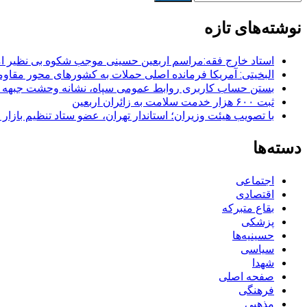
برای:
نوشته‌های تازه
استاد خارج فقه:مراسم اربعین حسینی موجب شکوه بی نظیر ا
البخیتی: آمریکا فرمانده اصلی حملات به کشورهای محور مقا
بستن حساب کاربری روابط عمومی سپاه، نشانه‌ وحشت جبهه است
ثبت ۶۰۰ هزار خدمت سلامت به زائران اربعین
با تصویب هیئت وزیران؛ استاندار تهران، عضو ستاد تنظیم بازار
دسته‌ها
اجتماعی
اقتصادی
بقاع متبرکه
پزشکی
حسینیه‌ها
سیاسی
شهدا
صفحه اصلی
فرهنگی
مذهبی