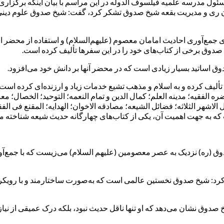
 مدرسه علمیه فیلسوف الدوله در این مراسم با بیان اینکه برگزاری ا
ان ری و مدیریت بقعه شیخ صدوق تشکر کرد، گفت: شیخ صدوق علوم دینی ر
ای جمع‌آوری احادیث امامان معصوم (علیهم‌السلام) و استفاده از محضر ا
صدوق برخی از کتاب‌های خود را در این سفرها تألیف کرده است.
 اساتید بسیار زیادی است که در محضر آنها بر دانش خود می‌افزود.
 الفقیه؛ مدینه العلم؛ کمال الدین و تمام النعمه؛ التوحید؛ الخصال؛ معان
هر الثلاثه؛ فضائل الشیعه؛ مصادقه الاخوان؛ الهدایه؛ المقنع فی الفقه ر
که به جهت اهمیت آن، یکی از کتاب‌های چهارگانه حدیث شیعه شناخته م
ه) نزدیک به عصر معصومین (علیهم السلام) می‌زیست که با جمع‌آوری رو
کرد: شیخ صدوق نخستین عالمی است که به‌صورت ساختارمند و با رویکرد
 صدوق نشان می‌دهد که او تنها ناقل حدیث نبود، بلکه درک عمیقی از نی