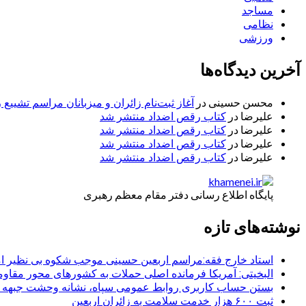
مساجد
نظامی
ورزشی
آخرین دیدگاه‌ها
محسن حسینی
در
آغاز ثبت‌نام زائران و میزبانان مراسم تشییع 
علیرضا
در
کتاب رقص اضداد منتشر شد
علیرضا
در
کتاب رقص اضداد منتشر شد
علیرضا
در
کتاب رقص اضداد منتشر شد
علیرضا
در
کتاب رقص اضداد منتشر شد
پایگاه اطلاع رسانی دفتر مقام معظم رهبری
نوشته‌های تازه
استاد خارج فقه:مراسم اربعین حسینی موجب شکوه بی نظیر ا
البخیتی: آمریکا فرمانده اصلی حملات به کشورهای محور مقا
بستن حساب کاربری روابط عمومی سپاه، نشانه‌ وحشت جبهه است
ثبت ۶۰۰ هزار خدمت سلامت به زائران اربعین