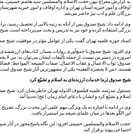
به گزارش معراج نیوز،حجت الاسلام والمسلمین سید هاشم حسینی، مسئول
اوقاف و امور خیریه استان تهران و اداره اوقاف و امور خیریه شهرست
بزرگان علم و ادب نیز حاضر می‌شد.
وی ادامه داد: شیخ صدوق پس از آنکه به رتبه بالایی از تحصیل رسید، بر
بزرگی استفاده کرده و خود نیز به تدریس و بحث می‌پرداخته است. شیخ 
استاد حوزه علمیه تهران گفت: یکی از عوامل مؤثر در موفقیت شیخ صدوق
امروزه در دسترس نیست. از جمله تألیفات ایشان می‌توان به: من لا یحضره
صدوق؛ ثواب الاعمال و عقاب الاعمال؛ صفات الشیعه؛ المواعظ؛ فضائل الاش
هستند. «من لا یحضره الفقیه» یکی از مشهورترین آثار شیخ صدوق است 
شیخ صدوق (ره) خدمات ارزنده‌ای به اسلام و تشیّع کرد
مسئول مدرسه علمیه فیلسوف الدوله تهران خاطرنشان کرد: شیخ صدوق (ر
اسلام و تشیّع کرد و ایشان با دعای امام زمان (عج) به‌دنیا آمد.
وی در ادامه با اشاره به یک ویژگی مهم علمی این محدث بزرگ، تصریح 
این الگو بعدها در میان علمای شیعه نیز استمرار یافت.
حجت الاسلام والمسلمین حسینی افزود: این نگاه پاسخ‌محور در آثار شیخ
اجتماعی پیوند برقرار کند.