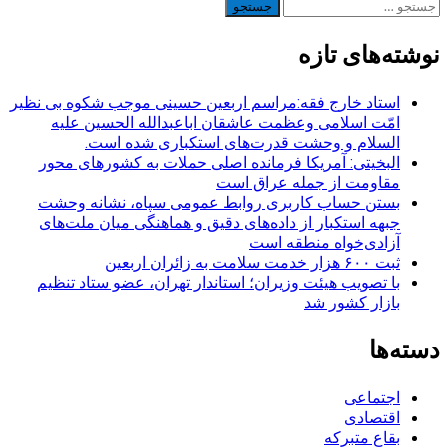
جستجو
برای:
نوشته‌های تازه
استاد خارج فقه:مراسم اربعین حسینی موجب شکوه بی نظیر
امّت اسلامی وعظمت عاشقان اباعبدالله الحسین علیه
السلام و وحشت قدرت‌های استکباری شده است.
البخیتی: آمریکا فرمانده اصلی حملات به کشورهای محور
مقاومت از جمله عراق است
بستن حساب کاربری روابط عمومی سپاه، نشانه‌ وحشت
جبهه استکبار از داده‌های دقیق و هماهنگی میان ملت‌های
آزادی‌خواه منطقه است
ثبت ۶۰۰ هزار خدمت سلامت به زائران اربعین
با تصویب هیئت وزیران؛ استاندار تهران، عضو ستاد تنظیم
بازار کشور شد
دسته‌ها
اجتماعی
اقتصادی
بقاع متبرکه