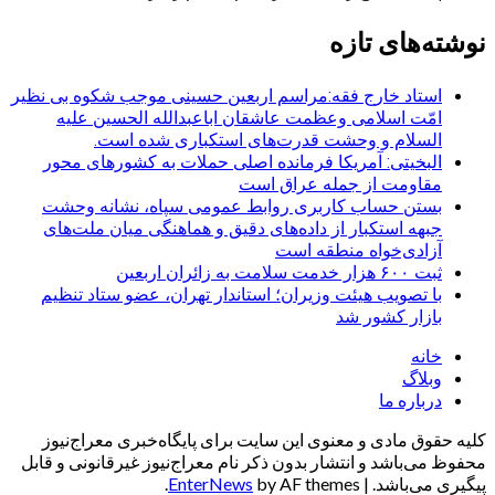
نوشته‌های تازه
استاد خارج فقه:مراسم اربعین حسینی موجب شکوه بی نظیر
امّت اسلامی وعظمت عاشقان اباعبدالله الحسین علیه
السلام و وحشت قدرت‌های استکباری شده است.
البخیتی: آمریکا فرمانده اصلی حملات به کشورهای محور
مقاومت از جمله عراق است
بستن حساب کاربری روابط عمومی سپاه، نشانه‌ وحشت
جبهه استکبار از داده‌های دقیق و هماهنگی میان ملت‌های
آزادی‌خواه منطقه است
ثبت ۶۰۰ هزار خدمت سلامت به زائران اربعین
با تصویب هیئت وزیران؛ استاندار تهران، عضو ستاد تنظیم
بازار کشور شد
خانه
وبلاگ
درباره ما
کلیه حقوق مادی و معنوی این سایت برای پایگاه‌خبری معراج‌نیوز
محفوظ می‌باشد و انتشار بدون ذکر نام معراج‌نیوز غیرقانونی و قابل
پیگیری می‌باشد.
|
by AF themes.
EnterNews