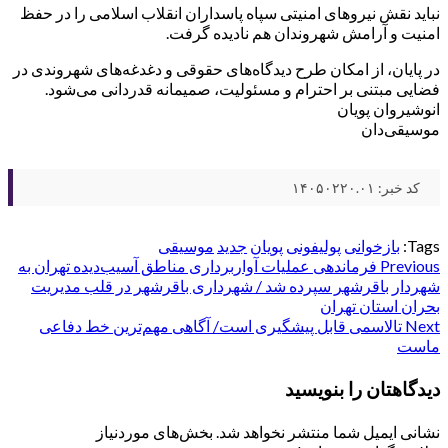
نباید نقش نیروهای امنیتی سپاه پاسداران انقلاب اسلامی را در حفظ
امنیت و آرامش شهروندان هم نادیده گرفت.
در پایان، از امکان طرح دیدگاه‌های حقوقی و دغدغه‌های شهروندی در
فضایی مبتنی بر احترام و مسئولیت، صمیمانه قدردانی می‌شود.
انوشیروان پویان
موسیقی‌دان
کد خبر: ۱۴۰۵۰۲۲۰.۰۱
Tags:
بازخوانی
پولیفونی
پویان
جدید
موسیقی
Post
Previous
فرماندهی عملیات آواربرداری مناطق آسیب‌دیده تهران به
شهردار باقرشهر سپرده شد / شهرداری باقرشهر در قلب مدیریت
navigation
بحران استان تهران
Next
تالاسمی قابل پیشگیری است/ آگاهی مهم‌ترین خط دفاعی
ماست
دیدگاهتان را بنویسید
نشانی ایمیل شما منتشر نخواهد شد.
بخش‌های موردنیاز