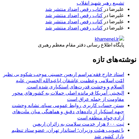
تشییع رهبر شهید انقلاب
علیرضا
در
کتاب رقص اضداد منتشر شد
علیرضا
در
کتاب رقص اضداد منتشر شد
علیرضا
در
کتاب رقص اضداد منتشر شد
علیرضا
در
کتاب رقص اضداد منتشر شد
پایگاه اطلاع رسانی دفتر مقام معظم رهبری
نوشته‌های تازه
استاد خارج فقه:مراسم اربعین حسینی موجب شکوه بی نظیر
امّت اسلامی وعظمت عاشقان اباعبدالله الحسین علیه
السلام و وحشت قدرت‌های استکباری شده است.
البخیتی: آمریکا فرمانده اصلی حملات به کشورهای محور
مقاومت از جمله عراق است
بستن حساب کاربری روابط عمومی سپاه، نشانه‌ وحشت
جبهه استکبار از داده‌های دقیق و هماهنگی میان ملت‌های
آزادی‌خواه منطقه است
ثبت ۶۰۰ هزار خدمت سلامت به زائران اربعین
با تصویب هیئت وزیران؛ استاندار تهران، عضو ستاد تنظیم
بازار کشور شد