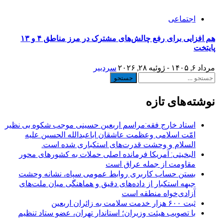
اجتماعی
هم افزایی برای رفع چالش‌های مشترک در مرز مناطق ۴ و ۱۳
پایتخت
مرداد ۶, ۱۴۰۵ - ژوئیه ۲۸, ۲۰۲۶
سردبیر
جستجو
برای:
نوشته‌های تازه
استاد خارج فقه:مراسم اربعین حسینی موجب شکوه بی نظیر
امّت اسلامی وعظمت عاشقان اباعبدالله الحسین علیه
السلام و وحشت قدرت‌های استکباری شده است.
البخیتی: آمریکا فرمانده اصلی حملات به کشورهای محور
مقاومت از جمله عراق است
بستن حساب کاربری روابط عمومی سپاه، نشانه‌ وحشت
جبهه استکبار از داده‌های دقیق و هماهنگی میان ملت‌های
آزادی‌خواه منطقه است
ثبت ۶۰۰ هزار خدمت سلامت به زائران اربعین
با تصویب هیئت وزیران؛ استاندار تهران، عضو ستاد تنظیم