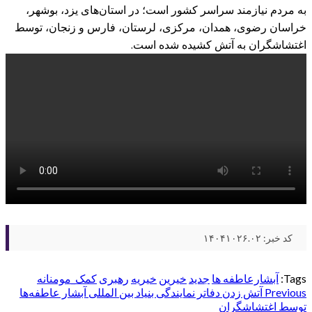
به مردم نیازمند سراسر کشور است؛ در استان‌های یزد، بوشهر،
خراسان رضوی، همدان، مرکزی، لرستان، فارس و زنجان، توسط
اغتشاشگران به آتش کشیده شده است.
کد خبر: ۱۴۰۴۱۰۲۶.۰۲
Tags:
آبشارعاطفه ها
جدید
خیرین
خیریه
رهبری
کمک_مومنانه
Post
Previous
آتش زدن دفاتر نمایندگی بنیاد بین المللی آبشار عاطفه‌ها
توسط اغتشاشگران