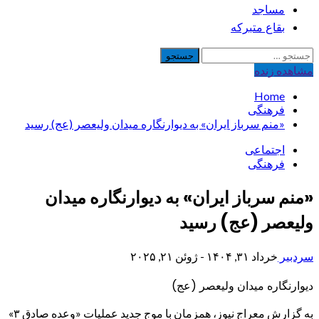
مساجد
بقاع متبرکه
جستجو
برای:
مشاهده‌ زنده
Home
فرهنگی
«منم سرباز ایران» به دیوارنگاره میدان ولیعصر (عج) رسید
اجتماعی
فرهنگی
«منم سرباز ایران» به دیوارنگاره میدان
ولیعصر (عج) رسید
سردبیر
خرداد ۳۱, ۱۴۰۴ - ژوئن ۲۱, ۲۰۲۵
دیوارنگاره میدان ولیعصر (عج)
به گزارش معراج نیوز، همزمان با موج جدید عملیات «وعده صادق ۳»