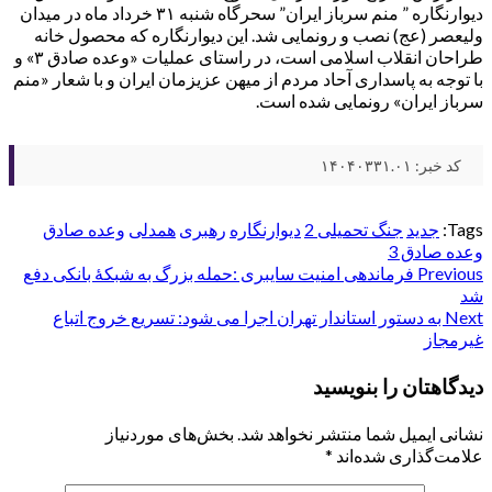
دیوارنگاره ” منم سرباز ایران” سحرگاه شنبه ۳۱ خرداد ماه در میدان
ولیعصر (عج) نصب و رونمایی شد. این دیوارنگاره که محصول خانه‌
طراحان انقلاب اسلامی است، در راستای عملیات «وعده صادق ۳» و
با توجه به پاسداری آحاد مردم از میهن عزیزمان ایران و با شعار «منم
سرباز ایران» رونمایی شده است.
کد خبر: ۱۴۰۴۰۳۳۱.۰۱
Tags:
جدید
جنگ تحمیلی 2
دیوارنگاره
رهبری
همدلی
وعده صادق
وعده صادق 3
Post
Previous
فرماندهی امنیت سایبری :حمله بزرگ به شبکهٔ بانکی دفع
شد
navigation
Next
به دستور استاندار تهران اجرا می شود: تسریع خروج اتباع
غیرمجاز
دیدگاهتان را بنویسید
نشانی ایمیل شما منتشر نخواهد شد.
بخش‌های موردنیاز
علامت‌گذاری شده‌اند
*