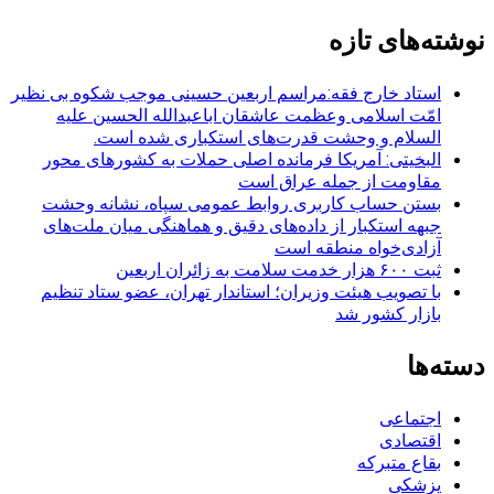
برای:
نوشته‌های تازه
استاد خارج فقه:مراسم اربعین حسینی موجب شکوه بی نظیر
امّت اسلامی وعظمت عاشقان اباعبدالله الحسین علیه
السلام و وحشت قدرت‌های استکباری شده است.
البخیتی: آمریکا فرمانده اصلی حملات به کشورهای محور
مقاومت از جمله عراق است
بستن حساب کاربری روابط عمومی سپاه، نشانه‌ وحشت
جبهه استکبار از داده‌های دقیق و هماهنگی میان ملت‌های
آزادی‌خواه منطقه است
ثبت ۶۰۰ هزار خدمت سلامت به زائران اربعین
با تصویب هیئت وزیران؛ استاندار تهران، عضو ستاد تنظیم
بازار کشور شد
دسته‌ها
اجتماعی
اقتصادی
بقاع متبرکه
پزشکی