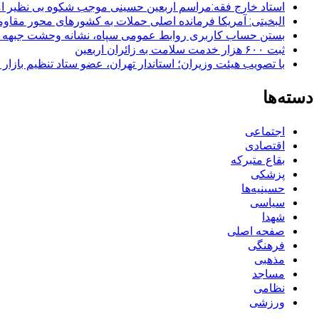
استاد خارج فقه:مراسم اربعین حسینی موجب شکوه بی نظیر ا
البخیتی: آمریکا فرمانده اصلی حملات به کشورهای محور مقا
بستن حساب کاربری روابط عمومی سپاه، نشانه‌ وحشت جبهه است
ثبت ۶۰۰ هزار خدمت سلامت به زائران اربعین
با تصویب هیئت وزیران؛ استاندار تهران، عضو ستاد تنظیم بازار
دسته‌ها
اجتماعی
اقتصادی
بقاع متبرکه
پزشکی
حسینیه‌ها
سیاسی
شهدا
صفحه اصلی
فرهنگی
مذهبی
مساجد
نظامی
ورزشی