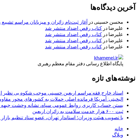
آخرین دیدگاه‌ها
محسن حسینی
در
آغاز ثبت‌نام زائران و میزبانان مراسم تشییع 
علیرضا
در
کتاب رقص اضداد منتشر شد
علیرضا
در
کتاب رقص اضداد منتشر شد
علیرضا
در
کتاب رقص اضداد منتشر شد
علیرضا
در
کتاب رقص اضداد منتشر شد
پایگاه اطلاع رسانی دفتر مقام معظم رهبری
نوشته‌های تازه
استاد خارج فقه:مراسم اربعین حسینی موجب شکوه بی نظیر ا
البخیتی: آمریکا فرمانده اصلی حملات به کشورهای محور مقا
بستن حساب کاربری روابط عمومی سپاه، نشانه‌ وحشت جبهه است
ثبت ۶۰۰ هزار خدمت سلامت به زائران اربعین
با تصویب هیئت وزیران؛ استاندار تهران، عضو ستاد تنظیم بازار
خانه
وبلاگ