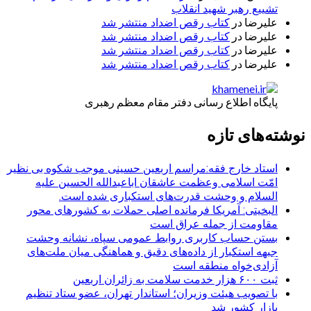
تشییع رهبر شهید انقلاب
علیرضا
در
کتاب رقص اضداد منتشر شد
علیرضا
در
کتاب رقص اضداد منتشر شد
علیرضا
در
کتاب رقص اضداد منتشر شد
علیرضا
در
کتاب رقص اضداد منتشر شد
پایگاه اطلاع رسانی دفتر مقام معظم رهبری
نوشته‌های تازه
استاد خارج فقه:مراسم اربعین حسینی موجب شکوه بی نظیر
امّت اسلامی وعظمت عاشقان اباعبدالله الحسین علیه
السلام و وحشت قدرت‌های استکباری شده است.
البخیتی: آمریکا فرمانده اصلی حملات به کشورهای محور
مقاومت از جمله عراق است
بستن حساب کاربری روابط عمومی سپاه، نشانه‌ وحشت
جبهه استکبار از داده‌های دقیق و هماهنگی میان ملت‌های
آزادی‌خواه منطقه است
ثبت ۶۰۰ هزار خدمت سلامت به زائران اربعین
با تصویب هیئت وزیران؛ استاندار تهران، عضو ستاد تنظیم
بازار کشور شد