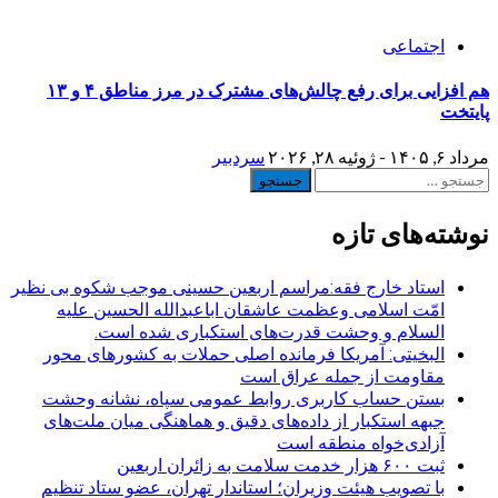
اجتماعی
هم افزایی برای رفع چالش‌های مشترک در مرز مناطق ۴ و ۱۳
پایتخت
مرداد ۶, ۱۴۰۵ - ژوئیه ۲۸, ۲۰۲۶
سردبیر
جستجو
برای:
نوشته‌های تازه
استاد خارج فقه:مراسم اربعین حسینی موجب شکوه بی نظیر
امّت اسلامی وعظمت عاشقان اباعبدالله الحسین علیه
السلام و وحشت قدرت‌های استکباری شده است.
البخیتی: آمریکا فرمانده اصلی حملات به کشورهای محور
مقاومت از جمله عراق است
بستن حساب کاربری روابط عمومی سپاه، نشانه‌ وحشت
جبهه استکبار از داده‌های دقیق و هماهنگی میان ملت‌های
آزادی‌خواه منطقه است
ثبت ۶۰۰ هزار خدمت سلامت به زائران اربعین
با تصویب هیئت وزیران؛ استاندار تهران، عضو ستاد تنظیم