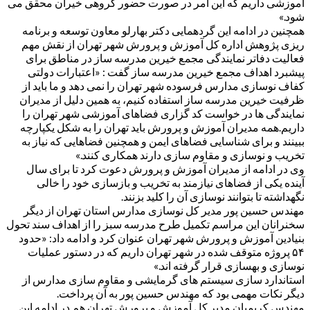
آموزشی داریم که این امر در صورت حضور گروهی خیران محقق می
شود.»
همچنین در ادامه این گردهمایی دکتر بهارلو معاون توسعه و برنامه
ریزی پژوهش اداره کل آموزش و پرورش شهر تهران از نقش مهم
فعالیت دفاتر نمایندگی مجمع خیرین مدرسه ساز در مناطق برای
پیشبرد اهداف مجمع خیرین مدرسه ساز گفت : «اعتبارات دولتی
کفاف نوسازی مدارس فرسوده شهر تهران را نمی دهد و ما باید از
ظرفیت خیرین مدرسه ساز استفاده کنیم، به همین دلیل از مدیران
نمایندگی ها در خواست کد گزاری فضاهای آموزشی شهر تهران را
داریم.همه مدیران آموزش و پرورش باید تهران را به شکل یکپارچه
ببینند و برای شناسایی فضاهای ایمن و همچنین فضاهایی که نیاز به
تخریب و نوسازی و مقاوم سازی دارند همکاری کنند.»
وی در ادامه از مدیران آموزش و پرورش دعوت کرد تا برای سال
آینده یکی از فضاهای نیازمند به تخریب و بازسازی خود را خالی
نگهداشته تا بتوانند نوسازی آن را کلید بزنند.
مهندس حسین پور مدیر کل نوسازی مدارس استان تهران از دیگر
سخنرانان این مراسم تکمیل طرح مدرسه سبز را از اهداف سند تحول
بنیادین آموزش و پرورش شهر تهران عنوان کرد و ادامه داد: «حدود
۵۴ پروژه متوقف شده در شهر تهران داریم که در دستور عملیات
نوسازی و بهسازی قرار گرفته اند.»
استاندارد سازی سیستم های گرمایشی و مقاوم سازی مدارس از
دیگر نکات مهمی بود که مهندس حسین پور به آن پرداخت.
مهندس کریمیان مدیر کل آموزش و پرورش تهران هم در ادامه این