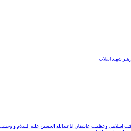
رهبر شهید انقلاب
مّت اسلامی وعظمت عاشقان اباعبدالله الحسین علیه السلام و وحش