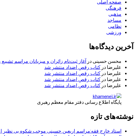
صفحه اصلی
فرهنگی
مذهبی
مساجد
نظامی
ورزشی
آخرین دیدگاه‌ها
محسن حسینی
در
آغاز ثبت‌نام زائران و میزبانان مراسم تشییع 
علیرضا
در
کتاب رقص اضداد منتشر شد
علیرضا
در
کتاب رقص اضداد منتشر شد
علیرضا
در
کتاب رقص اضداد منتشر شد
علیرضا
در
کتاب رقص اضداد منتشر شد
پایگاه اطلاع رسانی دفتر مقام معظم رهبری
نوشته‌های تازه
استاد خارج فقه:مراسم اربعین حسینی موجب شکوه بی نظیر ا