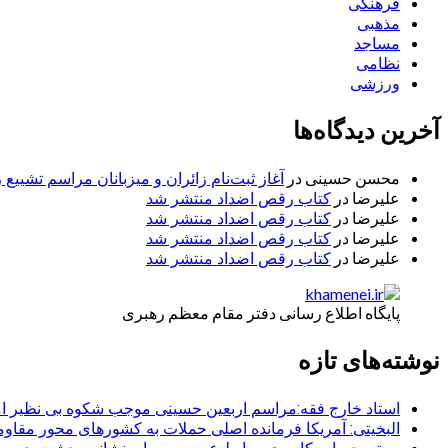
فرهنگی
مذهبی
مساجد
نظامی
ورزشی
آخرین دیدگاه‌ها
محسن حسینی
در
آغاز ثبت‌نام زائران و میزبانان مراسم تشییع 
علیرضا
در
کتاب رقص اضداد منتشر شد
علیرضا
در
کتاب رقص اضداد منتشر شد
علیرضا
در
کتاب رقص اضداد منتشر شد
علیرضا
در
کتاب رقص اضداد منتشر شد
پایگاه اطلاع رسانی دفتر مقام معظم رهبری
نوشته‌های تازه
استاد خارج فقه:مراسم اربعین حسینی موجب شکوه بی نظیر ا
البخیتی: آمریکا فرمانده اصلی حملات به کشورهای محور مقا