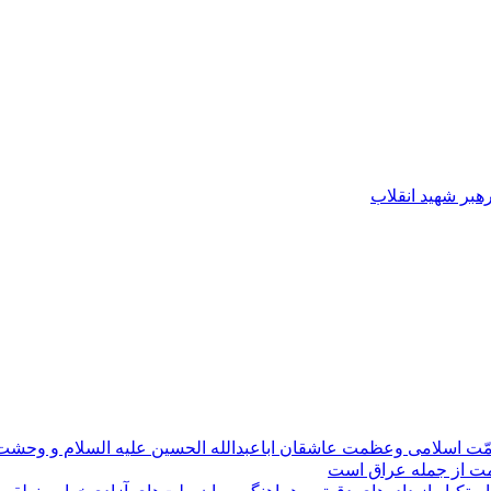
رهبر شهید انقلاب
مّت اسلامی وعظمت عاشقان اباعبدالله الحسین علیه السلام و وحش
ومت از جمله عراق است