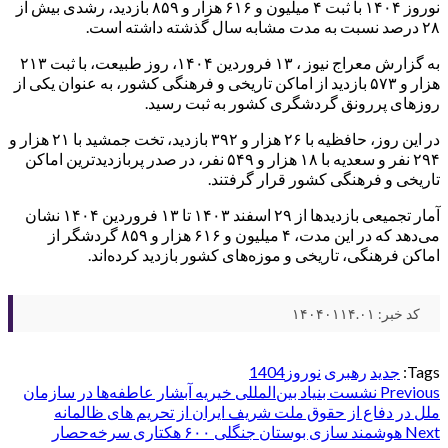
نوروز ۱۴۰۴ با ثبت ۴ میلیون و ۶۱۶ هزار و ۸۵۹ بازدید، رشدی بیش از
۲۸ درصد نسبت به مدت مشابه سال گذشته داشته است.
به گزارش معراج نیوز ، ۱۳ فروردین ۱۴۰۴، روز طبیعت، با ثبت ۲۱۳
هزار و ۵۷۳ بازدید از اماکن تاریخی و فرهنگی کشور، به عنوان یکی از
روزهای پررونق گردشگری کشور به ثبت رسید.
در این روز، حافظیه با ۲۶ هزار و ۳۹۲ بازدید، تخت جمشید با ۲۱ هزار و
۲۹۴ نفر و سعدیه با ۱۸ هزار و ۵۴۹ نفر، در صدر پربازدیدترین اماکن
تاریخی و فرهنگی کشور قرار گرفتند.
آمار تجمیعی بازدیدها از ۲۹ اسفند ۱۴۰۳ تا ۱۳ فروردین ۱۴۰۴ نشان
می‌دهد که در این مدت، ۴ میلیون و ۶۱۶ هزار و ۸۵۹ گردشگر از
اماکن فرهنگی، تاریخی و موزه‌های کشور بازدید کرده‌اند.
کد خبر: ۱۴۰۴۰۱۱۴.۰۱
Tags:
جدید
رهبری
نوروز1404
Post
Previous
نشست بنیاد بین‌المللی خیریه آبشار عاطفه‌ها در سازمان
ملل در دفاع از حقوق ملت شریف ایران از تحریم های ظالمانه
navigation
Next
هوشمند سازی بوستان جنگلی ۶۰۰ هکتاری سرخه‌حصار