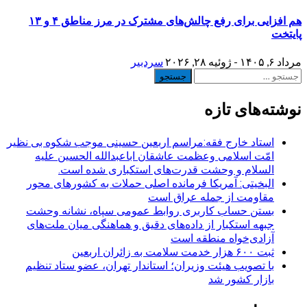
هم افزایی برای رفع چالش‌های مشترک در مرز مناطق ۴ و ۱۳
پایتخت
مرداد ۶, ۱۴۰۵ - ژوئیه ۲۸, ۲۰۲۶
سردبیر
جستجو
برای:
نوشته‌های تازه
استاد خارج فقه:مراسم اربعین حسینی موجب شکوه بی نظیر
امّت اسلامی وعظمت عاشقان اباعبدالله الحسین علیه
السلام و وحشت قدرت‌های استکباری شده است.
البخیتی: آمریکا فرمانده اصلی حملات به کشورهای محور
مقاومت از جمله عراق است
بستن حساب کاربری روابط عمومی سپاه، نشانه‌ وحشت
جبهه استکبار از داده‌های دقیق و هماهنگی میان ملت‌های
آزادی‌خواه منطقه است
ثبت ۶۰۰ هزار خدمت سلامت به زائران اربعین
با تصویب هیئت وزیران؛ استاندار تهران، عضو ستاد تنظیم
بازار کشور شد