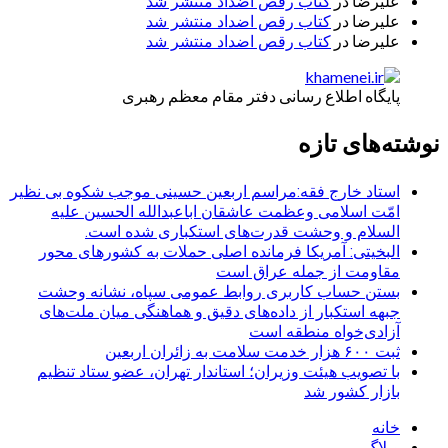
علیرضا
در
کتاب رقص اضداد منتشر شد
علیرضا
در
کتاب رقص اضداد منتشر شد
علیرضا
در
کتاب رقص اضداد منتشر شد
پایگاه اطلاع رسانی دفتر مقام معظم رهبری
نوشته‌های تازه
استاد خارج فقه:مراسم اربعین حسینی موجب شکوه بی نظیر
امّت اسلامی وعظمت عاشقان اباعبدالله الحسین علیه
السلام و وحشت قدرت‌های استکباری شده است.
البخیتی: آمریکا فرمانده اصلی حملات به کشورهای محور
مقاومت از جمله عراق است
بستن حساب کاربری روابط عمومی سپاه، نشانه‌ وحشت
جبهه استکبار از داده‌های دقیق و هماهنگی میان ملت‌های
آزادی‌خواه منطقه است
ثبت ۶۰۰ هزار خدمت سلامت به زائران اربعین
با تصویب هیئت وزیران؛ استاندار تهران، عضو ستاد تنظیم
بازار کشور شد
خانه
وبلاگ