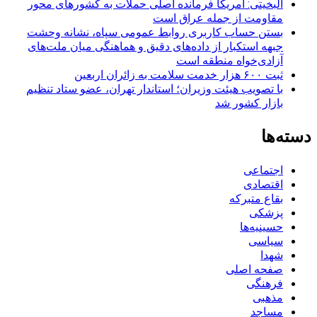
البخیتی: آمریکا فرمانده اصلی حملات به کشورهای محور
مقاومت از جمله عراق است
بستن حساب کاربری روابط عمومی سپاه، نشانه‌ وحشت
جبهه استکبار از داده‌های دقیق و هماهنگی میان ملت‌های
آزادی‌خواه منطقه است
ثبت ۶۰۰ هزار خدمت سلامت به زائران اربعین
با تصویب هیئت وزیران؛ استاندار تهران، عضو ستاد تنظیم
بازار کشور شد
دسته‌ها
اجتماعی
اقتصادی
بقاع متبرکه
پزشکی
حسینیه‌ها
سیاسی
شهدا
صفحه اصلی
فرهنگی
مذهبی
مساجد