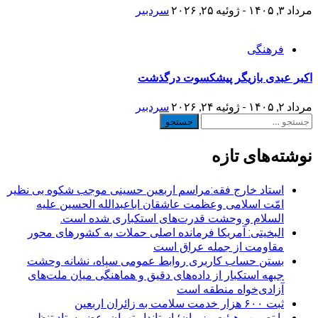
مرداد ۳, ۱۴۰۵ - ژوئیه ۲۵, ۲۰۲۶
سردبیر
فرهنگی
اکبر عبدی بازیگر پیشکسوت درگذشت
مرداد ۲, ۱۴۰۵ - ژوئیه ۲۴, ۲۰۲۶
سردبیر
جستجو
برای:
نوشته‌های تازه
استاد خارج فقه:مراسم اربعین حسینی موجب شکوه بی نظیر
امّت اسلامی وعظمت عاشقان اباعبدالله الحسین علیه
السلام و وحشت قدرت‌های استکباری شده است.
البخیتی: آمریکا فرمانده اصلی حملات به کشورهای محور
مقاومت از جمله عراق است
بستن حساب کاربری روابط عمومی سپاه، نشانه‌ وحشت
جبهه استکبار از داده‌های دقیق و هماهنگی میان ملت‌های
آزادی‌خواه منطقه است
ثبت ۶۰۰ هزار خدمت سلامت به زائران اربعین
با تصویب هیئت وزیران؛ استاندار تهران، عضو ستاد تنظیم