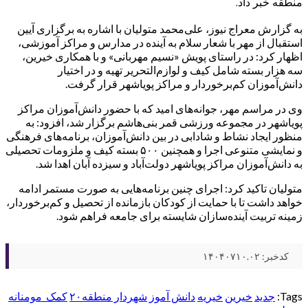
منطقه خبر داد.
به گزارش معراج نیوز، علی‌محمد متولیان با اشاره به برگزاری آیین
استقبال از مهر با شعار سلام به آینده در مدارس و مراکز آموزشی،
اظهار کرد: در راستای پویش «نسیم مهربانی» و با همکاری خیرین،
سه هزار بسته شامل کیف و لوازم‌التحریر تهیه و در اختیار
دانش‌آموزان کم‌برخوردار و مراکز پویاشهر قرار گرفت.
وی در مراسم مهر، جوانه‌های امید که با حضور دانش‌آموزان مراکز
پویاشهر در مجموعه ورزشی قمر بنی‌هاشم برگزار شد، افزود: به
منظور ایجاد نشاط و شادابی در بین دانش‌آموزان، برنامه‌های فرهنگی
و نمایشی متنوعی اجرا و همچنین ۵۰۰ بسته کیف و ملزومات تحصیلی
به دانش‌آموزان مراکز پویاشهر دولت‌آباد و سیزده آبان اهدا شد.
متولیان تاکید کرد: اجرای چنین برنامه‌هایی به صورت مستمر ادامه
خواهد داشت تا با حمایت از کودکان بازمانده از تحصیل و کم‌برخوردار،
زمینه تربیت آینده‌سازان شایسته برای جامعه فراهم شود.
کدخبر: ۱۴۰۴۰۷۱۰.۰۲
Tags:
جدید
خیرین
خیریه
دانش آموز
شهردار منطقه۲۰
کمک_مومنانه