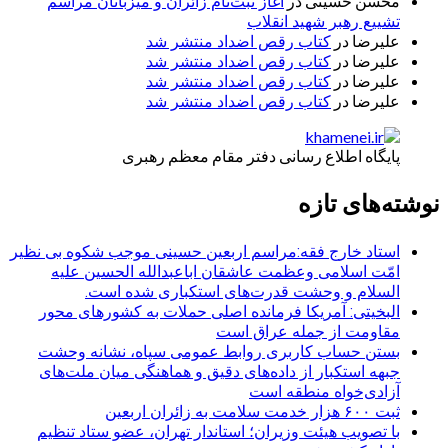
محسن حسینی
در
آغاز ثبت‌نام زائران و میزبانان مراسم
تشییع رهبر شهید انقلاب
علیرضا
در
کتاب رقص اضداد منتشر شد
علیرضا
در
کتاب رقص اضداد منتشر شد
علیرضا
در
کتاب رقص اضداد منتشر شد
علیرضا
در
کتاب رقص اضداد منتشر شد
پایگاه اطلاع رسانی دفتر مقام معظم رهبری
نوشته‌های تازه
استاد خارج فقه:مراسم اربعین حسینی موجب شکوه بی نظیر
امّت اسلامی وعظمت عاشقان اباعبدالله الحسین علیه
السلام و وحشت قدرت‌های استکباری شده است.
البخیتی: آمریکا فرمانده اصلی حملات به کشورهای محور
مقاومت از جمله عراق است
بستن حساب کاربری روابط عمومی سپاه، نشانه‌ وحشت
جبهه استکبار از داده‌های دقیق و هماهنگی میان ملت‌های
آزادی‌خواه منطقه است
ثبت ۶۰۰ هزار خدمت سلامت به زائران اربعین
با تصویب هیئت وزیران؛ استاندار تهران، عضو ستاد تنظیم