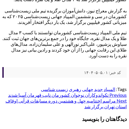
به گزارش معراج نیوز، دانش‌آموزان برگزیده تیم ملی زیست‌شناسی
کشورمان در سی‌ و ششمین المپیاد جهانی زیست‌شناسی ۲۰۲۵ که به
میزبانی کشور فیلیپین برگزار شد، یک بار دیگر افتخار آفریدند.
تیم ملی المپیاد زیست‌شناسی کشورمان توانستند با کسب ۳ مدال
طلا و یک مدال نقره، جایگاه خود را در جمع برترین‌های جهان ثبت کنند.
سیاوش پزشپور، علی‌اکبر نورالهی و علی سلیمان‌زاده، مدال‌های
طلای این رقابت جهانی را از آن خود کردند و رادین بیانی نیز مدال
نقره را به دست آورد.
کد خبر: ۱۴۰۴۰۵۰۵.۰۱
Tags:
المپیاد
جدید
جهانی
رهبری
زیست شناسی
Post
Previous
تکواندوکاران نوجوان کشورمان نایب قهرمان آسیا شدند
Next
مراسم اختتامیه چهل و هشتمین دوره مسابقات قرآنی اوقاف
navigation
استان تهران برگزار شد
دیدگاهتان را بنویسید