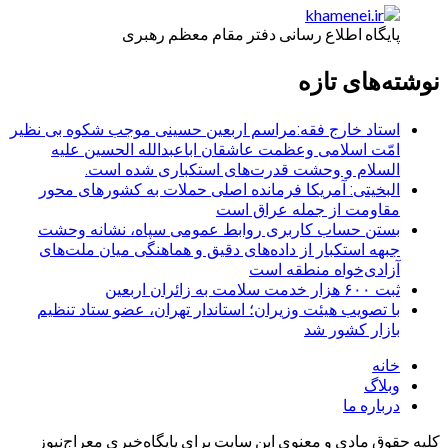
پایگاه اطلاع رسانی دفتر مقام معظم رهبری
نوشته‌های تازه
استاد خارج فقه:مراسم اربعین حسینی موجب شکوه بی نظیر
امّت اسلامی وعظمت عاشقان اباعبدالله الحسین علیه
السلام و وحشت قدرت‌های استکباری شده است.
البخیتی: آمریکا فرمانده اصلی حملات به کشورهای محور
مقاومت از جمله عراق است
بستن حساب کاربری روابط عمومی سپاه، نشانه‌ وحشت
جبهه استکبار از داده‌های دقیق و هماهنگی میان ملت‌های
آزادی‌خواه منطقه است
ثبت ۶۰۰ هزار خدمت سلامت به زائران اربعین
با تصویب هیئت وزیران؛ استاندار تهران، عضو ستاد تنظیم
بازار کشور شد
خانه
وبلاگ
درباره ما
کلیه حقوق مادی و معنوی این سایت برای پایگاه‌خبری معراج‌نیوز