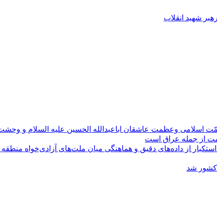
رهبر شهید انقلاب
مّت اسلامی وعظمت عاشقان اباعبدالله الحسین علیه السلام و وحش
ومت از جمله عراق است
کبار از داده‌های دقیق و هماهنگی میان ملت‌های آزادی‌خواه منطقه
 کشور شد