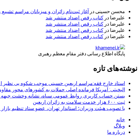
محسن حسینی
در
آغاز ثبت‌نام زائران و میزبانان مراسم تشییع 
علیرضا
در
کتاب رقص اضداد منتشر شد
علیرضا
در
کتاب رقص اضداد منتشر شد
علیرضا
در
کتاب رقص اضداد منتشر شد
علیرضا
در
کتاب رقص اضداد منتشر شد
پایگاه اطلاع رسانی دفتر مقام معظم رهبری
نوشته‌های تازه
استاد خارج فقه:مراسم اربعین حسینی موجب شکوه بی نظیر ا
البخیتی: آمریکا فرمانده اصلی حملات به کشورهای محور مقا
بستن حساب کاربری روابط عمومی سپاه، نشانه‌ وحشت جبهه است
ثبت ۶۰۰ هزار خدمت سلامت به زائران اربعین
با تصویب هیئت وزیران؛ استاندار تهران، عضو ستاد تنظیم بازار
خانه
وبلاگ
درباره ما