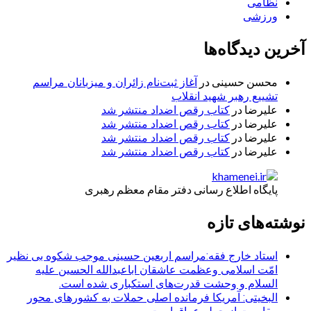
نظامی
ورزشی
آخرین دیدگاه‌ها
محسن حسینی
در
آغاز ثبت‌نام زائران و میزبانان مراسم
تشییع رهبر شهید انقلاب
علیرضا
در
کتاب رقص اضداد منتشر شد
علیرضا
در
کتاب رقص اضداد منتشر شد
علیرضا
در
کتاب رقص اضداد منتشر شد
علیرضا
در
کتاب رقص اضداد منتشر شد
پایگاه اطلاع رسانی دفتر مقام معظم رهبری
نوشته‌های تازه
استاد خارج فقه:مراسم اربعین حسینی موجب شکوه بی نظیر
امّت اسلامی وعظمت عاشقان اباعبدالله الحسین علیه
السلام و وحشت قدرت‌های استکباری شده است.
البخیتی: آمریکا فرمانده اصلی حملات به کشورهای محور