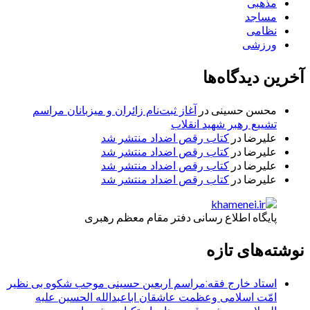
مذهبی
مساجد
نظامی
ورزشی
آخرین دیدگاه‌ها
محسن حسینی
در
آغاز ثبت‌نام زائران و میزبانان مراسم
تشییع رهبر شهید انقلاب
علیرضا
در
کتاب رقص اضداد منتشر شد
علیرضا
در
کتاب رقص اضداد منتشر شد
علیرضا
در
کتاب رقص اضداد منتشر شد
علیرضا
در
کتاب رقص اضداد منتشر شد
پایگاه اطلاع رسانی دفتر مقام معظم رهبری
نوشته‌های تازه
استاد خارج فقه:مراسم اربعین حسینی موجب شکوه بی نظیر
امّت اسلامی وعظمت عاشقان اباعبدالله الحسین علیه