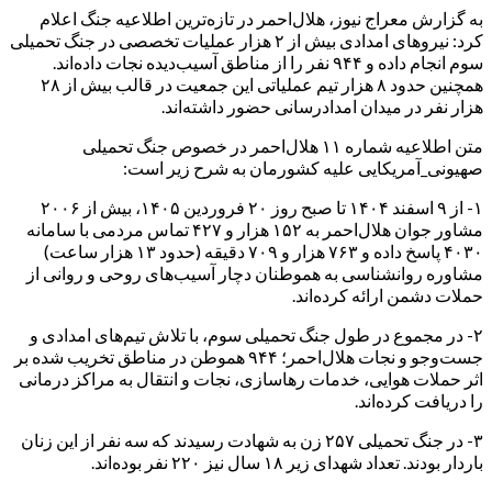
به گزارش معراج نیوز، هلال‌احمر در تازه‌ترین اطلاعیه جنگ اعلام
کرد: نیروهای امدادی بیش از ۲ هزار عملیات تخصصی در جنگ تحمیلی
سوم انجام داده و ۹۴۴ نفر را از مناطق آسیب‌دیده نجات داده‌اند.
همچنین حدود ۸ هزار تیم عملیاتی این جمعیت در قالب بیش از ۲۸
هزار نفر در میدان امدادرسانی حضور داشته‌اند.
متن اطلاعیه شماره ۱۱ هلال‌احمر در خصوص جنگ ‏تحمیلی
صهیونی_آمریکایی علیه کشورمان به شرح زیر است:‏
‏۱- از ۹ اسفند ۱۴۰۴ تا صبح روز ۲۰ فروردین ۱۴۰۵، بیش از ۲۰۰۶
مشاور جوان هلال‌احمر به ۱۵۲ هزار و ‌‏۴۲۷ تماس مردمی‌ با سامانه
۴۰۳۰ پاسخ داده و ۷۶۳ هزار و ۷۰۹ دقیقه (حدود ۱۳ هزار ساعت)
مشاوره روانشناسی به هموطنان دچار ‏آسیب‌های روحی و روانی از
حملات دشمن ارائه کرده‌اند.‏
۲- در مجموع در طول جنگ تحمیلی سوم، با تلاش تیم‌های امدادی و
جست‌وجو و نجات هلال‌احمر؛ ۹۴۴ هموطن در مناطق تخریب شده بر
اثر حملات هوایی، خدمات رهاسازی، نجات و انتقال به مراکز درمانی
را دریافت کرده‌اند.
۳- در جنگ تحمیلی ۲۵۷ زن به شهادت رسیدند که سه نفر از این زنان
باردار بودند. تعداد شهدای زیر ۱۸ سال نیز ۲۲۰ نفر بوده‌اند.