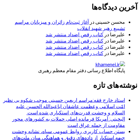
آخرین دیدگاه‌ها
محسن حسینی
در
آغاز ثبت‌نام زائران و میزبانان مراسم
تشییع رهبر شهید انقلاب
علیرضا
در
کتاب رقص اضداد منتشر شد
علیرضا
در
کتاب رقص اضداد منتشر شد
علیرضا
در
کتاب رقص اضداد منتشر شد
علیرضا
در
کتاب رقص اضداد منتشر شد
پایگاه اطلاع رسانی دفتر مقام معظم رهبری
نوشته‌های تازه
استاد خارج فقه:مراسم اربعین حسینی موجب شکوه بی نظیر
امّت اسلامی وعظمت عاشقان اباعبدالله الحسین علیه
السلام و وحشت قدرت‌های استکباری شده است.
البخیتی: آمریکا فرمانده اصلی حملات به کشورهای محور
مقاومت از جمله عراق است
بستن حساب کاربری روابط عمومی سپاه، نشانه‌ وحشت
جبهه استکبار از داده‌های دقیق و هماهنگی میان ملت‌های