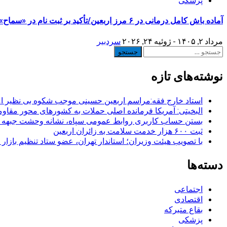
آماده باش کامل درمانی در ۶ مرز اربعین/تأکید بر ثبت نام در «سماح»
مرداد ۲, ۱۴۰۵ - ژوئیه ۲۴, ۲۰۲۶
سردبیر
جستجو
برای:
نوشته‌های تازه
استاد خارج فقه:مراسم اربعین حسینی موجب شکوه بی نظیر ا
البخیتی: آمریکا فرمانده اصلی حملات به کشورهای محور مقا
بستن حساب کاربری روابط عمومی سپاه، نشانه‌ وحشت جبهه است
ثبت ۶۰۰ هزار خدمت سلامت به زائران اربعین
با تصویب هیئت وزیران؛ استاندار تهران، عضو ستاد تنظیم بازار
دسته‌ها
اجتماعی
اقتصادی
بقاع متبرکه
پزشکی