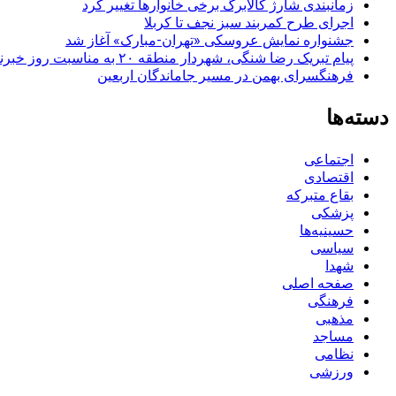
زمانبندی شارژ کالابرگ برخی خانوارها تغییر کرد
اجرای طرح کمربند سبز نجف تا کربلا
جشنواره نمایش عروسکی «تهران-مبارک» آغاز شد
پیام تبریک رضا شنگی، شهردار منطقه ۲۰ به مناسبت روز خبرنگار
فرهنگسرای بهمن در مسیر جاماندگان اربعین
دسته‌ها
اجتماعی
اقتصادی
بقاع متبرکه
پزشکی
حسینیه‌ها
سیاسی
شهدا
صفحه اصلی
فرهنگی
مذهبی
مساجد
نظامی
ورزشی