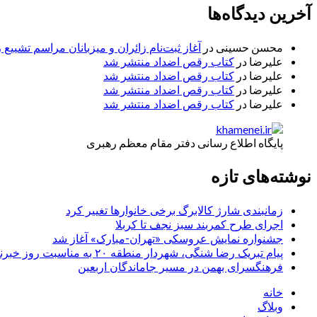
آخرین دیدگاه‌ها
محسن حسینی
در
آغاز ثبت‌نام زائران و میزبانان مراسم تشییع 
علیرضا
در
کتاب رقص اضداد منتشر شد
علیرضا
در
کتاب رقص اضداد منتشر شد
علیرضا
در
کتاب رقص اضداد منتشر شد
علیرضا
در
کتاب رقص اضداد منتشر شد
پایگاه اطلاع رسانی دفتر مقام معظم رهبری
نوشته‌های تازه
زمانبندی شارژ کالابرگ برخی خانوارها تغییر کرد
اجرای طرح کمربند سبز نجف تا کربلا
جشنواره نمایش عروسکی «تهران-مبارک» آغاز شد
پیام تبریک رضا شنگی، شهردار منطقه ۲۰ به مناسبت روز خبرنگار
فرهنگسرای بهمن در مسیر جاماندگان اربعین
خانه
وبلاگ