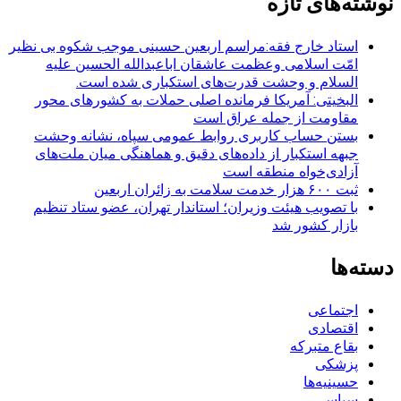
نوشته‌های تازه
استاد خارج فقه:مراسم اربعین حسینی موجب شکوه بی نظیر
امّت اسلامی وعظمت عاشقان اباعبدالله الحسین علیه
السلام و وحشت قدرت‌های استکباری شده است.
البخیتی: آمریکا فرمانده اصلی حملات به کشورهای محور
مقاومت از جمله عراق است
بستن حساب کاربری روابط عمومی سپاه، نشانه‌ وحشت
جبهه استکبار از داده‌های دقیق و هماهنگی میان ملت‌های
آزادی‌خواه منطقه است
ثبت ۶۰۰ هزار خدمت سلامت به زائران اربعین
با تصویب هیئت وزیران؛ استاندار تهران، عضو ستاد تنظیم
بازار کشور شد
دسته‌ها
اجتماعی
اقتصادی
بقاع متبرکه
پزشکی
حسینیه‌ها
سیاسی