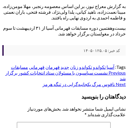
به گزارش معراج نیوز، بر این اساس معصومه رنجبر، مهلا مومن‌زاده،
مبینا نعمت‌زاده، ناهید کیانی، یلدا ولی‌نژاد، فرشته فتحی، باران نعمتی
و فاطمه احمدی به اردوی نهایی راه یافتند.
بیست‌وهفتمین دوره مسابقات قهرمانی آسیا از ۳۱ اردیبهشت تا سوم
خرداد در مغولستان برگزار خواهد شد.
کد خبر: ۱۴۰۵۰۱۲۵.۰۵
Tags:
آسیا
تکواندو
تکواندو زنان
جدید
قهرمان
قهرمانی
مسابقات
Post
Previous
نشست سیاسیون با مسئولان ستاد انتخابات کشور برگزار
شد
navigation
Next
ناقوس مرگ یکجانبه‌گرایی در تنگه هرمز
دیدگاهتان را بنویسید
نشانی ایمیل شما منتشر نخواهد شد.
بخش‌های موردنیاز
علامت‌گذاری شده‌اند
*