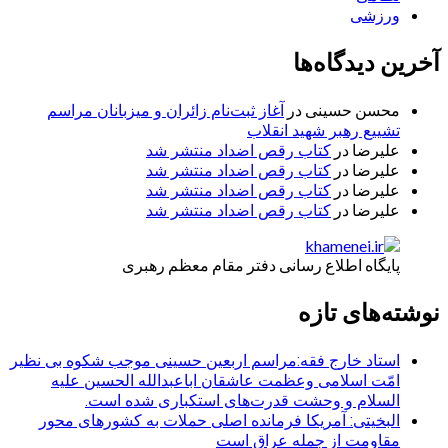
ورزشی
آخرین دیدگاه‌ها
محسن حسینی
در
آغاز ثبت‌نام زائران و میزبانان مراسم
تشییع رهبر شهید انقلاب
علیرضا
در
کتاب رقص اضداد منتشر شد
علیرضا
در
کتاب رقص اضداد منتشر شد
علیرضا
در
کتاب رقص اضداد منتشر شد
علیرضا
در
کتاب رقص اضداد منتشر شد
پایگاه اطلاع رسانی دفتر مقام معظم رهبری
نوشته‌های تازه
استاد خارج فقه:مراسم اربعین حسینی موجب شکوه بی نظیر
امّت اسلامی وعظمت عاشقان اباعبدالله الحسین علیه
السلام و وحشت قدرت‌های استکباری شده است.
البخیتی: آمریکا فرمانده اصلی حملات به کشورهای محور
مقاومت از جمله عراق است