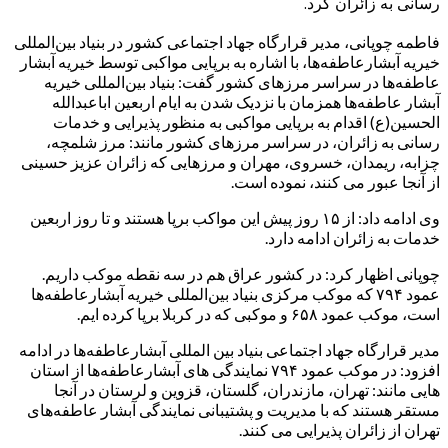
رسانی به زائران کرد.
فاطمه چوپانی، مدیر قرارگاه جهاد اجتماعی کشور در بنیاد بین‌المللی
خیریه آبشارعاطفه‌ها، با اشاره به برپایی مواکبی توسط خیریه آبشار
عاطفه‌ها در سراسر مرزهای کشور گفت: بنیاد بین‌المللی خیریه
آبشار عاطفه‌ها همزمان با نزدیک شدن به ایام اربعین اباعبدالله
الحسین(ع) اقدام به برپایی مواکبی به منظور پذیرایی و خدمات
رسانی به زائران، در سراسر مرزهای کشور مانند: مرز شلمچه،
چزابه، ریمدان، خسروی، مهران و مرزهایی که زائران عزیز حسینی
از آنجا عبور می کنند، نموده است.
وی ادامه داد: از ۱۵ روز پیش این مواکب برپا هستند و تا روز اربعین
خدمات به زائران ادامه دارد.
چوپانی اظهار کرد: در کشور عراق هم در سه نقطه موکب داریم.
عمود ۷۹۴ که موکب مرکزی بنیاد بین‌المللی خیریه آبشارعاطفه‌ها
است، موکب عمود ۶۵۸ و موکبی که در کربلا برپا کرده ایم.
مدیر قرارگاه جهاد اجتماعی بنیاد بین المللی آبشارعاطفه‌ها در ادامه
افزود: در موکب عمود ۷۹۴ نمایندگی های آبشارعاطفه‌ها از استان
هایی مانند: تهران، مازندران، گلستان، قزوین و لرستان در آنجا
مستقر هستند که با مدیریت و پشتیبانی نمایندگی آبشار عاطفه‌های
تهران از زائران پذیرایی می کنند.