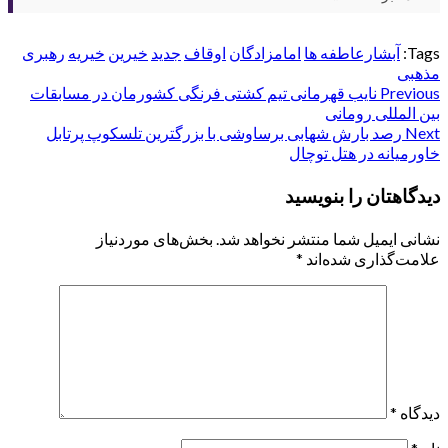
Tags:
آبشارعاطفه ها
امامزادگان
اوقاف
جدید
خیرین
خیریه
رهبری
مذهبی
Post
Previous
نایب قهرمانی تیم کشتی فرنگی کشورمان در مسابقات
بین المللی رومانی
navigation
Next
رصد بارش شهابی برساوشی با بزرگترین تلسکوپ پرتابل
خاورمیانه در هتل توچال
دیدگاهتان را بنویسید
نشانی ایمیل شما منتشر نخواهد شد.
بخش‌های موردنیاز
علامت‌گذاری شده‌اند
*
دیدگاه
*