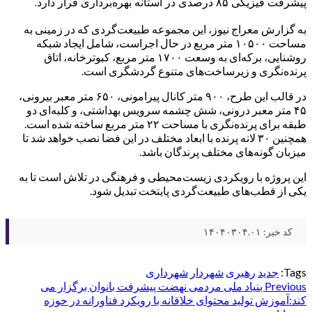
پیشرفت فیزیکی ۸۵ درصدی در آستانه بهره‌برداری قرار دارد.
به گزارش معراج نیوز، این مجموعه طبیعت‌گردی که در زمینی به
مساحت ۱۰۵۰۰ متر مربع در حال اجراست، شامل ایجاد شبکه
روشنایی، برکه‌ای به وسعت ۱۷۰۰ متر مربع، کبوترخانه، اتاق
پرنده‌نگری و زیرساخت‌های متنوع گردشگری است.
در قالب این طرح، ۹۰۰ متر کانال پیرامونی، ۶۵۰ متر معبر بیرونی،
۴۵ متر معبر درونی، شش چشمه سرویس بهداشتی، و کلبه‌ای دو
طبقه برای پرنده‌نگری با مساحت ۲۲ متر مربع ساخته شده‌ است.
همچنین ۳۰ لانه پرنده با ابعاد مختلف در این فضا نصب خواهد شد تا
میزبان گونه‌های مختلف پرندگان باشد.
این پروژه با رویکردی زیست‌محیطی و فرهنگی در تلاش است تا به
یکی از قطب‌های طبیعت‌گردی پایتخت تبدیل شود.
کد خبر: ۱۴۰۴۰۳۰۴.۰۱
Tags:
جدید
رهبری
شهردار
شهرداری
Post
Previous
بنیاد ملی مردمی نهضت پیشرفت بانوان برگزار می
کند:آموزش تولید محتوای خلاقانه با رویکرد فناورانه در حوزه