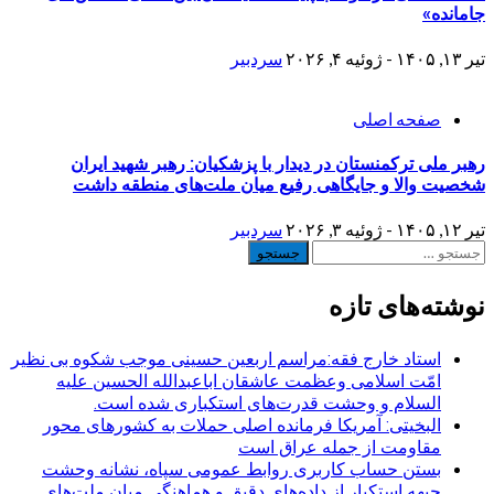
جامانده»
تیر ۱۳, ۱۴۰۵ - ژوئیه ۴, ۲۰۲۶
سردبیر
صفحه اصلی
رهبر ملی ترکمنستان در دیدار با پزشکیان: رهبر شهید ایران
شخصیت والا و جایگاهی رفیع میان ملت‌های منطقه داشت
تیر ۱۲, ۱۴۰۵ - ژوئیه ۳, ۲۰۲۶
سردبیر
جستجو
برای:
نوشته‌های تازه
استاد خارج فقه:مراسم اربعین حسینی موجب شکوه بی نظیر
امّت اسلامی وعظمت عاشقان اباعبدالله الحسین علیه
السلام و وحشت قدرت‌های استکباری شده است.
البخیتی: آمریکا فرمانده اصلی حملات به کشورهای محور
مقاومت از جمله عراق است
بستن حساب کاربری روابط عمومی سپاه، نشانه‌ وحشت
جبهه استکبار از داده‌های دقیق و هماهنگی میان ملت‌های