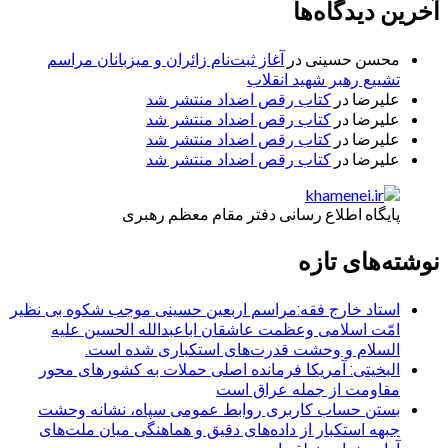
آخرین دیدگاه‌ها
محسن حسینی
در
آغاز ثبت‌نام زائران و میزبانان مراسم
تشییع رهبر شهید انقلاب
علیرضا
در
کتاب رقص اضداد منتشر شد
علیرضا
در
کتاب رقص اضداد منتشر شد
علیرضا
در
کتاب رقص اضداد منتشر شد
علیرضا
در
کتاب رقص اضداد منتشر شد
پایگاه اطلاع رسانی دفتر مقام معظم رهبری
نوشته‌های تازه
استاد خارج فقه:مراسم اربعین حسینی موجب شکوه بی نظیر
امّت اسلامی وعظمت عاشقان اباعبدالله الحسین علیه
السلام و وحشت قدرت‌های استکباری شده است.
البخیتی: آمریکا فرمانده اصلی حملات به کشورهای محور
مقاومت از جمله عراق است
بستن حساب کاربری روابط عمومی سپاه، نشانه‌ وحشت
جبهه استکبار از داده‌های دقیق و هماهنگی میان ملت‌های