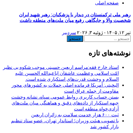
صفحه اصلی
رهبر ملی ترکمنستان در دیدار با پزشکیان: رهبر شهید ایران
شخصیت والا و جایگاهی رفیع میان ملت‌های منطقه داشت
تیر ۱۲, ۱۴۰۵ - ژوئیه ۳, ۲۰۲۶
سردبیر
جستجو
برای:
نوشته‌های تازه
استاد خارج فقه:مراسم اربعین حسینی موجب شکوه بی نظیر
امّت اسلامی وعظمت عاشقان اباعبدالله الحسین علیه
السلام و وحشت قدرت‌های استکباری شده است.
البخیتی: آمریکا فرمانده اصلی حملات به کشورهای محور
مقاومت از جمله عراق است
بستن حساب کاربری روابط عمومی سپاه، نشانه‌ وحشت
جبهه استکبار از داده‌های دقیق و هماهنگی میان ملت‌های
آزادی‌خواه منطقه است
ثبت ۶۰۰ هزار خدمت سلامت به زائران اربعین
با تصویب هیئت وزیران؛ استاندار تهران، عضو ستاد تنظیم
بازار کشور شد