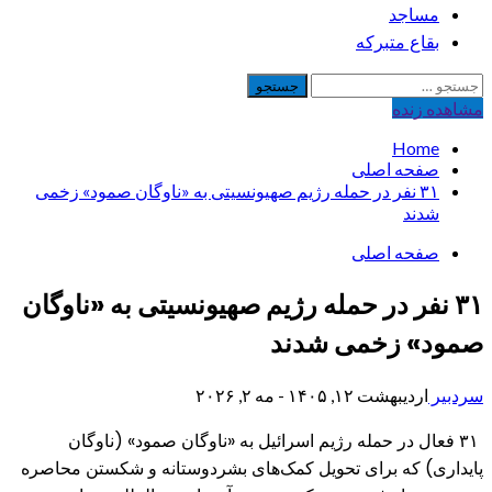
مساجد
بقاع متبرکه
جستجو
برای:
مشاهده‌ زنده
Home
صفحه اصلی
۳۱ نفر در حمله رژیم صهیونسیتی به «ناوگان صمود» زخمی
شدند
صفحه اصلی
۳۱ نفر در حمله رژیم صهیونسیتی به «ناوگان
صمود» زخمی شدند
سردبیر
اردیبهشت ۱۲, ۱۴۰۵ - مه ۲, ۲۰۲۶
۳۱ فعال در حمله رژیم اسرائیل به «ناوگان صمود» (ناوگان
پایداری) که برای تحویل کمک‌های بشردوستانه و شکستن محاصره