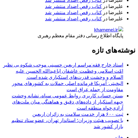
کتاب رقص اضداد منتشر شد
علیرضا
در
کتاب رقص اضداد منتشر شد
علیرضا
در
کتاب رقص اضداد منتشر شد
علیرضا
در
کتاب رقص اضداد منتشر شد
پایگاه اطلاع رسانی دفتر مقام معظم رهبری
نوشته‌های تازه
استاد خارج فقه:مراسم اربعین حسینی موجب شکوه بی نظیر
امّت اسلامی وعظمت عاشقان اباعبدالله الحسین علیه
السلام و وحشت قدرت‌های استکباری شده است.
البخیتی: آمریکا فرمانده اصلی حملات به کشورهای محور
مقاومت از جمله عراق است
بستن حساب کاربری روابط عمومی سپاه، نشانه‌ وحشت
جبهه استکبار از داده‌های دقیق و هماهنگی میان ملت‌های
آزادی‌خواه منطقه است
ثبت ۶۰۰ هزار خدمت سلامت به زائران اربعین
با تصویب هیئت وزیران؛ استاندار تهران، عضو ستاد تنظیم
بازار کشور شد
خانه