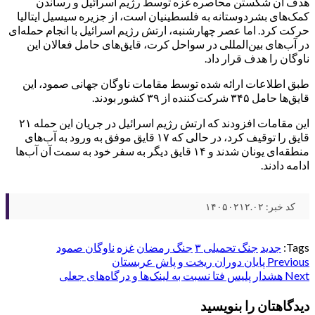
هدف آن شکستن محاصره غزه توسط رژیم اسرائیل و رساندن
کمک‌های بشردوستانه به فلسطینیان است، از جزیره سیسیل ایتالیا
حرکت کرد. اما عصر چهارشنبه، ارتش رژیم اسرائیل با انجام حمله‌ای
در آب‌های بین‌المللی در سواحل کرت، قایق‌های حامل فعالان این
ناوگان را هدف قرار داد.
طبق اطلاعات ارائه شده توسط مقامات ناوگان جهانی صمود، این
قایق‌ها حامل ۳۴۵ شرکت‌کننده از ۳۹ کشور بودند.
این مقامات افزودند که ارتش رژیم اسرائیل در جریان این حمله ۲۱
قایق را توقیف کرد، در حالی که ۱۷ قایق موفق به ورود به آب‌های
منطقه‌ای یونان شدند و ۱۴ قایق دیگر به سفر خود به سمت آن آب‌ها
ادامه دادند.
کد خبر: ۱۴۰۵۰۲۱۲.۰۲
Tags:
جدید
جنگ تحمیلی ۳
جنگ رمضان
غزه
ناوگان صمود
Post
Previous
پایان دوران ریخت و پاش عربستان
Next
هشدار پلیس فتا نسبت به لینک‌ها و درگاه‌های جعلی
navigation
دیدگاهتان را بنویسید