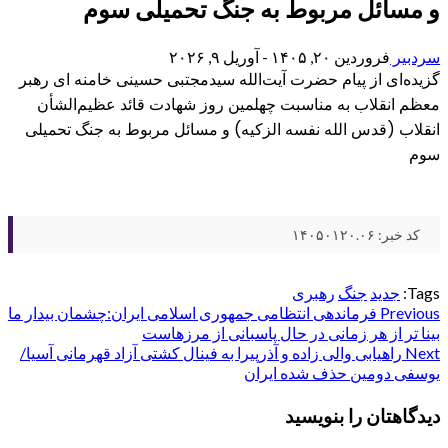
و مسائل مربوط به جنگ تحمیلی سوم
سردبیر
فروردین ۲۰, ۱۴۰۵ - آوریل ۹, ۲۰۲۶
گزیده‌ای از پیام حضرت آیت‌الله سیدمجتبی حسینی خامنه ای رهبر
معظم انقلاب به مناسبت چهلمین روز شهادت قائد عظیم‌الشأن
انقلاب (قدس الله نفسه الزکیه) و مسائل مربوط به جنگ تحمیلی
سوم
کد خبر: ۱۴۰۵۰۱۲۰.۰۶
Tags:
جدید
جنگ
رهبری
Post
Previous
فرماندهی انتظامی جمهوری اسلامی ایران:چشمان بیدار ما
بینا تر از هر زمانی در حال پاسبانی از مرزهاست
navigation
Next
راهیابی والی زاده و آذرپیرا به فینال کشتی آزاد قهرمانی آسیا/
یوسفی دومین حذف شده ایران
دیدگاهتان را بنویسید