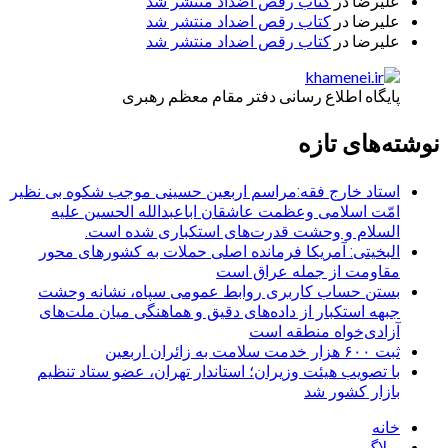
علیرضا
در
کتاب رقص اضداد منتشر شد
علیرضا
در
کتاب رقص اضداد منتشر شد
علیرضا
در
کتاب رقص اضداد منتشر شد
پایگاه اطلاع رسانی دفتر مقام معظم رهبری
نوشته‌های تازه
استاد خارج فقه:مراسم اربعین حسینی موجب شکوه بی نظیر
امّت اسلامی وعظمت عاشقان اباعبدالله الحسین علیه
السلام و وحشت قدرت‌های استکباری شده است.
البخیتی: آمریکا فرمانده اصلی حملات به کشورهای محور
مقاومت از جمله عراق است
بستن حساب کاربری روابط عمومی سپاه، نشانه‌ وحشت
جبهه استکبار از داده‌های دقیق و هماهنگی میان ملت‌های
آزادی‌خواه منطقه است
ثبت ۶۰۰ هزار خدمت سلامت به زائران اربعین
با تصویب هیئت وزیران؛ استاندار تهران، عضو ستاد تنظیم
بازار کشور شد
خانه
وبلاگ