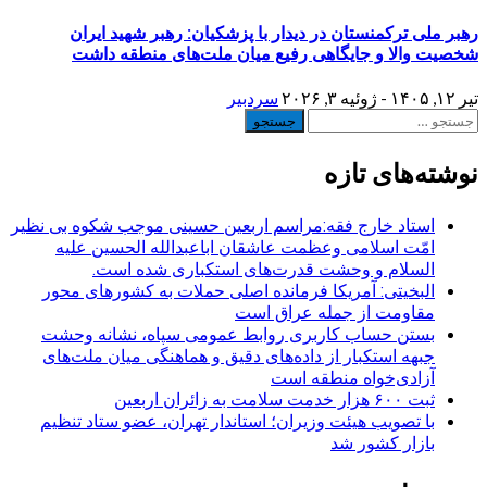
رهبر ملی ترکمنستان در دیدار با پزشکیان: رهبر شهید ایران
شخصیت والا و جایگاهی رفیع میان ملت‌های منطقه داشت
تیر ۱۲, ۱۴۰۵ - ژوئیه ۳, ۲۰۲۶
سردبیر
جستجو
برای:
نوشته‌های تازه
استاد خارج فقه:مراسم اربعین حسینی موجب شکوه بی نظیر
امّت اسلامی وعظمت عاشقان اباعبدالله الحسین علیه
السلام و وحشت قدرت‌های استکباری شده است.
البخیتی: آمریکا فرمانده اصلی حملات به کشورهای محور
مقاومت از جمله عراق است
بستن حساب کاربری روابط عمومی سپاه، نشانه‌ وحشت
جبهه استکبار از داده‌های دقیق و هماهنگی میان ملت‌های
آزادی‌خواه منطقه است
ثبت ۶۰۰ هزار خدمت سلامت به زائران اربعین
با تصویب هیئت وزیران؛ استاندار تهران، عضو ستاد تنظیم
بازار کشور شد