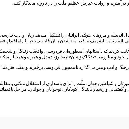
ر درآمیزند و روایت خیزش عظیم ملّت را در تاریخ، ماندگار کنند.
ل اندیشه و مرزهای هویّتی ایرانیان را تشکیل میدهد. زبان و ادب فارسی 
الله مقامه‌الشریف به قدرتمند شدن زبان فارسی، چراغ راه اقتدارِ «تمد
ابت کردند که داستانهای اسطوره‌ای فردوسی، واقعیّت زندگی و شخصیّت ق
ل خود و مبارزه با «ضحّاک‌وَشانِ» متجاوز، همدل و همراه و همساز میکند.
گ و ادب و هنر می‌گذارد تا همچون فردوسی برخیزند و بعثت هنرمندان را 
یرتان و شیاطین جهان، ملّت را برای پاسداری از استقلال تمدّنی و مقابل
 گفتمانی و رشد و بالندگی کودکان، نوجوانان و جوانان، مراحل باقیمانده تا پ