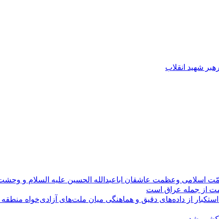
رهبر شهید انقلاب
مّت اسلامی وعظمت عاشقان اباعبدالله الحسین علیه السلام و وحش
ومت از جمله عراق است
کبار از داده‌های دقیق و هماهنگی میان ملت‌های آزادی‌خواه منطقه
 کشور شد