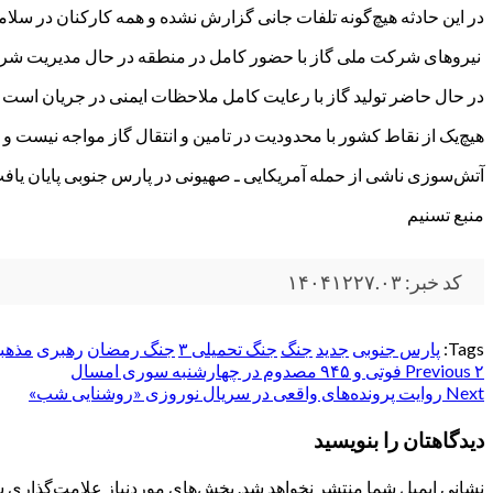
در این حادثه هیچ‌گونه تلفات جانی گزارش نشده و همه کارکنان در سلا
‌ نیروهای شرکت ملی گاز با حضور کامل در منطقه در حال مدیریت شرا
در حال حاضر تولید گاز با رعایت کامل ملاحظات ایمنی در جریان است و 
هیچ‌یک از نقاط کشور با محدودیت در تامین و انتقال گاز مواجه نیست و ه
آتش‌سوزی ناشی از حمله آمریکایی ـ صهیونی در پارس جنوبی پایان یاف
منبع تسنیم
کد خبر: ۱۴۰۴۱۲۲۷.۰۳
Tags:
پارس جنوبی
جدید
جنگ
جنگ تحمیلی ۳
جنگ رمضان
رهبری
مذهب
۲ فوتی و ۹۴۵ مصدوم در چهارشنبه سوری امسال
Post
Previous
Next
روایت پرونده‌های واقعی در سریال نوروزی «روشنایی شب»
navigation
دیدگاهتان را بنویسید
نشانی ایمیل شما منتشر نخواهد شد.
بخش‌های موردنیاز علامت‌گذاری ش