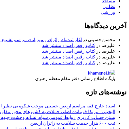
مساجد
نظامی
ورزشی
آخرین دیدگاه‌ها
محسن حسینی
در
آغاز ثبت‌نام زائران و میزبانان مراسم تشییع 
علیرضا
در
کتاب رقص اضداد منتشر شد
علیرضا
در
کتاب رقص اضداد منتشر شد
علیرضا
در
کتاب رقص اضداد منتشر شد
علیرضا
در
کتاب رقص اضداد منتشر شد
پایگاه اطلاع رسانی دفتر مقام معظم رهبری
نوشته‌های تازه
استاد خارج فقه:مراسم اربعین حسینی موجب شکوه بی نظیر ا
البخیتی: آمریکا فرمانده اصلی حملات به کشورهای محور مقا
بستن حساب کاربری روابط عمومی سپاه، نشانه‌ وحشت جبهه است
ثبت ۶۰۰ هزار خدمت سلامت به زائران اربعین
با تصویب هیئت وزیران؛ استاندار تهران، عضو ستاد تنظیم بازار