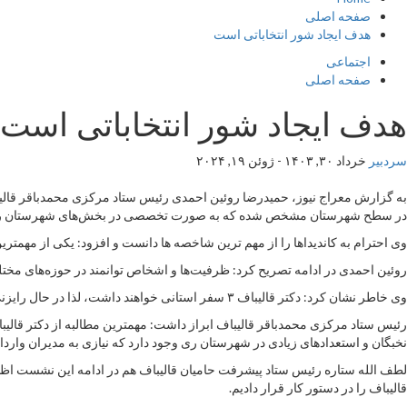
صفحه اصلی
هدف ایجاد شور انتخاباتی است
اجتماعی
صفحه اصلی
هدف ایجاد شور انتخاباتی است
سردبیر
خرداد ۳۰, ۱۴۰۳ - ژوئن ۱۹, ۲۰۲۴
به گزارش معراج نیوز، حمیدرضا روئین احمدی رئیس ستاد مرکزی محمدباقر قالیباف
در سطح شهرستان مشخص شده که به صورت تخصصی در بخش‌های شهرستان ری و
وی احترام به کاندیداها را از مهم ترین شاخصه ها دانست و افزود: یکی از مهمترین
روئین احمدی در ادامه تصریح کرد: ظرفیت‌ها و اشخاص توانمند در حوزه‌های مختلف
وی خاطر نشان کرد: دکتر قالیباف ۳ سفر استانی خواهند داشت، لذا در حال رایزنی هستیم که همایش رأی اولی‌ها با حضور دکتر قالیباف در شهر ری برگزار شود.
رئیس ستاد مرکزی محمدباقر قالیباف ابراز داشت: مهمترین مطالبه از دکتر قالیب
نخبگان و استعدادهای زیادی در شهرستان ری وجود دارد که نیازی به مدیران واردا
لطف الله ستاره رئیس ستاد پیشرفت حامیان قالیباف هم در ادامه این نشست اظها
قالیباف را در دستور کار قرار دادیم.