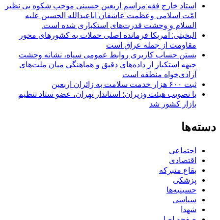
استاد خارج فقه:مراسم اربعین حسینی موجب شکوه بی نظیر
امّت اسلامی وعظمت عاشقان اباعبدالله الحسین علیه
السلام و وحشت قدرت‌های استکباری شده است.
البخیتی: آمریکا فرمانده اصلی حملات به کشورهای محور
مقاومت از جمله عراق است
بستن حساب کاربری روابط عمومی سپاه، نشانه‌ وحشت
جبهه استکبار از داده‌های دقیق و هماهنگی میان ملت‌های
آزادی‌خواه منطقه است
ثبت ۶۰۰ هزار خدمت سلامت به زائران اربعین
با تصویب هیئت وزیران؛ استاندار تهران، عضو ستاد تنظیم
بازار کشور شد
دسته‌ها
اجتماعی
اقتصادی
بقاع متبرکه
پزشکی
حسینیه‌ها
سیاسی
شهدا
صفحه اصلی