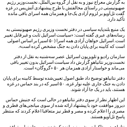
به گزارش معراج نیوز و به نقل از گروه بین‌الملل، نخست‌وزیر رژیم
صهیونیستی در راستای مخالفتش با طرح پیشنهادی آتش‌بس در غزه
گفت تل‌آویو بر لزوم آزادی یک‌جا و همزمان همه اسرای باقی مانده
تأکید دارد.
یک منبع بلندپایه سیاسی در دفتر نخست وزیری رژیم صهیونیستی به
رسانه‌های عبری گفته است: «سیاست اسرائیل ثابت و غیرقابل تغییر
است. اسرائیل خواهان آزادی همه اسرا (۵۰ اسیر) بر اساس اصولی
است که کابینه برای پایان دادن به جنگ مشخص کرده است».
سازمان رادیو و تلویزیون اسرائیل عصر سه‌شنبه به نقل از دفتر
نخست‌وزیر نتانیاهو گزارش داد سیاست اسرائیل بدون تغییر باقی
می‌ماند و خواستار آزادی همزمان هر ۵۰ «گروگان» است.
دفتر نتانیاهو توضیح داد طبق اصول تعیین‌شده توسط کابینه برای پایان
دادن به جنگ جاری علیه نوار غزه، ۵۰ اسیر که در بند حماس در غزه
هستند، باید در یک جا آزاد شوند.
این اظهار نظر از سوی دفتر نتانیاهو در حالی است که جنبش حماس
دیروز موافقت خود با پیشنهاد ارائه شده از سوی میانجی‌های قطری و
مصری را اعلام کرده و مصر و قطر نیز متعاقبا اعلام کردند که منتظر
پاسخ تل‌آویو هستند.
نتانیاهو در مذاکرات پیشین نیز با نزدیک شدن به مرحله نهایی توافق