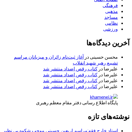
فرهنگی
مذهبی
مساجد
نظامی
ورزشی
آخرین دیدگاه‌ها
محسن حسینی
در
آغاز ثبت‌نام زائران و میزبانان مراسم
تشییع رهبر شهید انقلاب
علیرضا
در
کتاب رقص اضداد منتشر شد
علیرضا
در
کتاب رقص اضداد منتشر شد
علیرضا
در
کتاب رقص اضداد منتشر شد
علیرضا
در
کتاب رقص اضداد منتشر شد
پایگاه اطلاع رسانی دفتر مقام معظم رهبری
نوشته‌های تازه
استاد خارج فقه:مراسم اربعین حسینی موجب شکوه بی نظیر