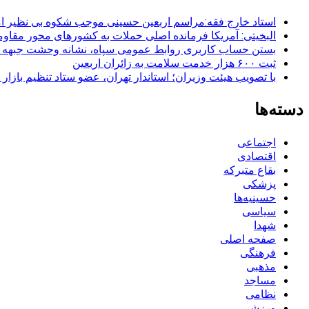
استاد خارج فقه:مراسم اربعین حسینی موجب شکوه بی نظیر ا
البخیتی: آمریکا فرمانده اصلی حملات به کشورهای محور مقا
بستن حساب کاربری روابط عمومی سپاه، نشانه‌ وحشت جبهه است
ثبت ۶۰۰ هزار خدمت سلامت به زائران اربعین
با تصویب هیئت وزیران؛ استاندار تهران، عضو ستاد تنظیم بازار
دسته‌ها
اجتماعی
اقتصادی
بقاع متبرکه
پزشکی
حسینیه‌ها
سیاسی
شهدا
صفحه اصلی
فرهنگی
مذهبی
مساجد
نظامی
ورزشی