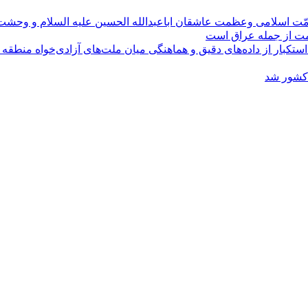
مّت اسلامی وعظمت عاشقان اباعبدالله الحسین علیه السلام و وحش
ومت از جمله عراق است
کبار از داده‌های دقیق و هماهنگی میان ملت‌های آزادی‌خواه منطقه
 کشور شد