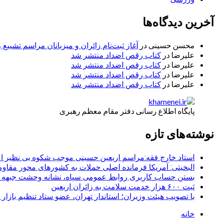
آخرین دیدگاه‌ها
محسن حسینی
در
آغاز ثبت‌نام زائران و میزبانان مراسم تشییع 
علیرضا
در
کتاب رقص اضداد منتشر شد
علیرضا
در
کتاب رقص اضداد منتشر شد
علیرضا
در
کتاب رقص اضداد منتشر شد
علیرضا
در
کتاب رقص اضداد منتشر شد
پایگاه اطلاع رسانی دفتر مقام معظم رهبری
نوشته‌های تازه
استاد خارج فقه:مراسم اربعین حسینی موجب شکوه بی نظیر ا
البخیتی: آمریکا فرمانده اصلی حملات به کشورهای محور مقا
بستن حساب کاربری روابط عمومی سپاه، نشانه‌ وحشت جبهه است
ثبت ۶۰۰ هزار خدمت سلامت به زائران اربعین
با تصویب هیئت وزیران؛ استاندار تهران، عضو ستاد تنظیم بازار
خانه