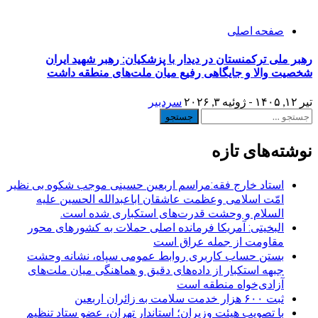
صفحه اصلی
رهبر ملی ترکمنستان در دیدار با پزشکیان: رهبر شهید ایران
شخصیت والا و جایگاهی رفیع میان ملت‌های منطقه داشت
تیر ۱۲, ۱۴۰۵ - ژوئیه ۳, ۲۰۲۶
سردبیر
جستجو
برای:
نوشته‌های تازه
استاد خارج فقه:مراسم اربعین حسینی موجب شکوه بی نظیر
امّت اسلامی وعظمت عاشقان اباعبدالله الحسین علیه
السلام و وحشت قدرت‌های استکباری شده است.
البخیتی: آمریکا فرمانده اصلی حملات به کشورهای محور
مقاومت از جمله عراق است
بستن حساب کاربری روابط عمومی سپاه، نشانه‌ وحشت
جبهه استکبار از داده‌های دقیق و هماهنگی میان ملت‌های
آزادی‌خواه منطقه است
ثبت ۶۰۰ هزار خدمت سلامت به زائران اربعین
با تصویب هیئت وزیران؛ استاندار تهران، عضو ستاد تنظیم