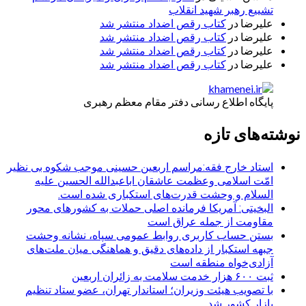
تشییع رهبر شهید انقلاب
علیرضا
در
کتاب رقص اضداد منتشر شد
علیرضا
در
کتاب رقص اضداد منتشر شد
علیرضا
در
کتاب رقص اضداد منتشر شد
علیرضا
در
کتاب رقص اضداد منتشر شد
پایگاه اطلاع رسانی دفتر مقام معظم رهبری
نوشته‌های تازه
استاد خارج فقه:مراسم اربعین حسینی موجب شکوه بی نظیر
امّت اسلامی وعظمت عاشقان اباعبدالله الحسین علیه
السلام و وحشت قدرت‌های استکباری شده است.
البخیتی: آمریکا فرمانده اصلی حملات به کشورهای محور
مقاومت از جمله عراق است
بستن حساب کاربری روابط عمومی سپاه، نشانه‌ وحشت
جبهه استکبار از داده‌های دقیق و هماهنگی میان ملت‌های
آزادی‌خواه منطقه است
ثبت ۶۰۰ هزار خدمت سلامت به زائران اربعین
با تصویب هیئت وزیران؛ استاندار تهران، عضو ستاد تنظیم
بازار کشور شد