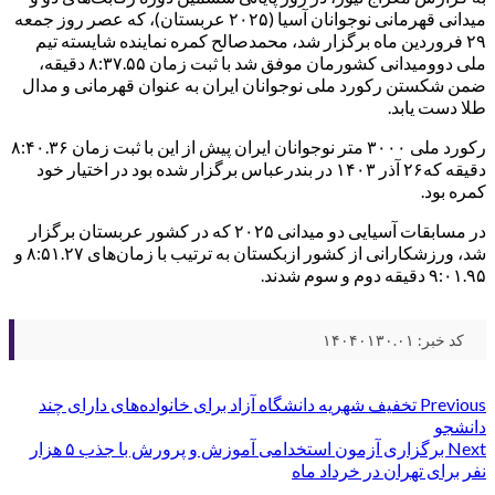
میدانی قهرمانی نوجوانان آسیا (۲۰۲۵ عربستان)، که عصر روز جمعه
۲۹ فروردین ماه برگزار شد، محمدصالح کمره نماینده شایسته تیم
ملی دوومیدانی کشورمان موفق شد با ثبت زمان ۸:۳۷.۵۵ دقیقه،
ضمن شکستن رکورد ملی نوجوانان ایران به عنوان قهرمانی و مدال
طلا دست یابد.
رکورد ملی ۳۰۰۰ متر نوجوانان ایران پیش از این با ثبت زمان ۸:۴۰.۳۶
دقیقه که۲۶ آذر ۱۴۰۳ در بندرعباس برگزار شده بود در اختیار خود
کمره بود.
در مسابقات آسیایی دو میدانی ۲۰۲۵ که در کشور عربستان برگزار
شد، ورزشکارانی از کشور ازبکستان به ترتیب با زمان‌های ۸:۵۱.۲۷ و
۹:۰۱.۹۵ دقیقه دوم و سوم شدند.
کد خبر: ۱۴۰۴۰۱۳۰.۰۱
Post
Previous
تخفیف شهریه دانشگاه آزاد برای خانواده‌های دارای چند
دانشجو
navigation
Next
برگزاری آزمون استخدامی آموزش و پرورش با جذب ۵ هزار
نفر برای تهران در خرداد ماه