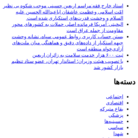
استاد خارج فقه:مراسم اربعین حسینی موجب شکوه بی نظیر
امّت اسلامی وعظمت عاشقان اباعبدالله الحسین علیه
السلام و وحشت قدرت‌های استکباری شده است.
البخیتی: آمریکا فرمانده اصلی حملات به کشورهای محور
مقاومت از جمله عراق است
بستن حساب کاربری روابط عمومی سپاه، نشانه‌ وحشت
جبهه استکبار از داده‌های دقیق و هماهنگی میان ملت‌های
آزادی‌خواه منطقه است
ثبت ۶۰۰ هزار خدمت سلامت به زائران اربعین
با تصویب هیئت وزیران؛ استاندار تهران، عضو ستاد تنظیم
بازار کشور شد
دسته‌ها
اجتماعی
اقتصادی
بقاع متبرکه
پزشکی
حسینیه‌ها
سیاسی
شهدا