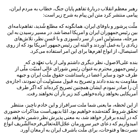
رهبر معظم انقلاب دربارهٔ تفاهم پایان جنگ، خطاب به مردم ایران،
پیامی منتشر کرد متن این پیام به شرح زیر است:
ملّت پرشور و باوفای ایران، همانگونه که مطلع شُدید، تفاهم‌نامه‌ای
بین رئیس‌جمهوران ایران و امریکا امضا شد. در مسیر رسیدن به این
مرحله، مسئولین امر، از سر دلسوزی و با حُسن نظر، تلاش‌های
زیادی را به‌عمل آوردند و البته این رئیس‌جمهور آمریکا بود که از روی
استیصال، از انواع اهرم‌ها برای این امر استفاده می‌کرد.
بنده علی‌الاصول، نظر دیگری داشتم ولی از باب تعهّدی که
رئیس‌جمهور محترم به‌عنوان رئیس شورای عالی امنیّت ملّی از
طرف خود و سایر اعضا در پاسداشت حقوق ملّت ایران و جبهه
مقاومت به بنده دادند و تصریح به قبول مسئولیت آن نمودند، اجازه‌ی
آن را صادر نمودم‌. ایشان همچنین تصریح کرده‌اند که اگر طرف
آمریکایی بخواهد زیاده‌خواهی کند زیر بار آن نخواهند رفت.
از این لحظه، ما یعنی شما ملت سرافراز و این خادم ناچیز، منتظر
تحقّق شروط گفته‌شده خواهیم بود. امّا بدیهی‌است مذاکرات حضوری
که در آینده برقرار خواهد شد، به معنی پذیرش نظر دشمن نخواهد بود.
امیدواریم که دعای خیر سرورمان عجّل‌الله‌تعالی‌فرجه‌الشّریف انواع
نصرت‌ها و فتوحات، برای ملّت باشرف ایران به ارمغان آورد.