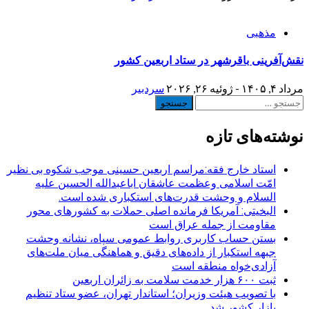
مذهبی
نقش‌آفرینی باقرشهر در ستاد اربعین کشور
مرداد ۴, ۱۴۰۵ - ژوئیه ۲۶, ۲۰۲۶
سردبیر
جستجو
برای:
نوشته‌های تازه
استاد خارج فقه:مراسم اربعین حسینی موجب شکوه بی نظیر
امّت اسلامی وعظمت عاشقان اباعبدالله الحسین علیه
السلام و وحشت قدرت‌های استکباری شده است.
البخیتی: آمریکا فرمانده اصلی حملات به کشورهای محور
مقاومت از جمله عراق است
بستن حساب کاربری روابط عمومی سپاه، نشانه‌ وحشت
جبهه استکبار از داده‌های دقیق و هماهنگی میان ملت‌های
آزادی‌خواه منطقه است
ثبت ۶۰۰ هزار خدمت سلامت به زائران اربعین
با تصویب هیئت وزیران؛ استاندار تهران، عضو ستاد تنظیم
بازار کشور شد