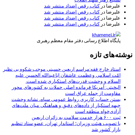
علیرضا
در
کتاب رقص اضداد منتشر شد
علیرضا
در
کتاب رقص اضداد منتشر شد
علیرضا
در
کتاب رقص اضداد منتشر شد
علیرضا
در
کتاب رقص اضداد منتشر شد
پایگاه اطلاع رسانی دفتر مقام معظم رهبری
نوشته‌های تازه
استاد خارج فقه:مراسم اربعین حسینی موجب شکوه بی نظیر
امّت اسلامی وعظمت عاشقان اباعبدالله الحسین علیه
السلام و وحشت قدرت‌های استکباری شده است.
البخیتی: آمریکا فرمانده اصلی حملات به کشورهای محور
مقاومت از جمله عراق است
بستن حساب کاربری روابط عمومی سپاه، نشانه‌ وحشت
جبهه استکبار از داده‌های دقیق و هماهنگی میان ملت‌های
آزادی‌خواه منطقه است
ثبت ۶۰۰ هزار خدمت سلامت به زائران اربعین
با تصویب هیئت وزیران؛ استاندار تهران، عضو ستاد تنظیم
بازار کشور شد