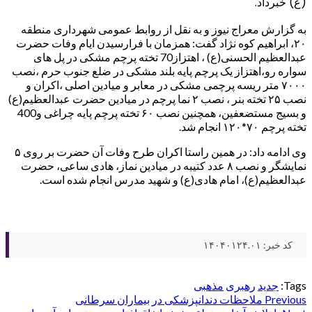
(ع) خبرداد.
به گزارش معراج نیوز و به نقل از روابط عمومی شهرداری منطقه
۲۰، ابراهیم کوه نژاد گفت: همزمان با فرارسیدن ایام وفات حضرت
عبدالعظیم الحسنی(ع) ، اهتزاز70 تخته پرچم مشکی در پل های
سواره رو،اهتزاز یک پرچم پایه بلند مشکی در ضلع جنوب حرم ،نصب
۷۰۰۰ متر ریسه پرچمی مشکی در معابر و میادین اصلی ،اکران و
نصب ۲۵ تخته بنر ، نصب ۲ نما پرچم در میادین حضرت عبدالعظیم(ع)
و بسیج مستضعفین، همچنین نصب ۶۰ تخته پرچم پایه چراغی و400
تخته پرچم ۷۰*۱۲۰ انجام شد.
وی ادامه داد: در همین راستا اکران طرح وفات آن حضرت بر روی ۵
نمایشگر و نصب ۸ عدد کتیبه در میادین نماز، هادی ساعی، حضرت
عبدالعظیم(ع)، امام هادی(ع) و شهید مدرس انجام شده است.
کد خبر: ۱۴۰۴۰۱۲۴.۰۱
Tags:
جدید
رهبری
مذهبی
Post
Previous
ملاحظات دندانپزشکی در بیماران سرطانی