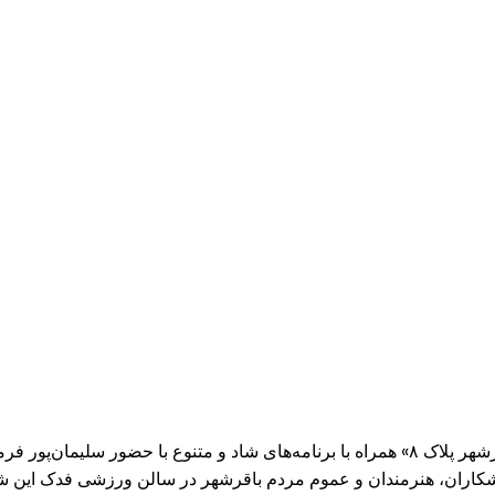
همزمان با ولادت باسعادت علی بن موسی الرضا(ع) ویژه‌برنامه «باقرشهر پلاک ۸» همراه با برنا
اران، هنرمندان و عموم مردم باقرشهر در سالن ورزشی فدک این شه