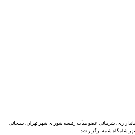
مه‌های شاد و متنوع با حضور سلیمان‌پور فرماندار ری، شربیانی عضو هیأت رئیسه شورای شهر تهران، سبحانی
ر شامگاه شنبه برگزار شد.