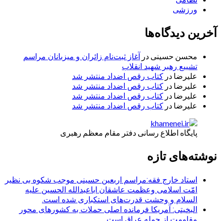
ورزشی
آخرین دیدگاه‌ها
محسن حسینی
در
آغاز ثبت‌نام زائران و میزبانان مراسم
تشییع رهبر شهید انقلاب
علیرضا
در
کتاب رقص اضداد منتشر شد
علیرضا
در
کتاب رقص اضداد منتشر شد
علیرضا
در
کتاب رقص اضداد منتشر شد
علیرضا
در
کتاب رقص اضداد منتشر شد
پایگاه اطلاع رسانی دفتر مقام معظم رهبری
نوشته‌های تازه
استاد خارج فقه:مراسم اربعین حسینی موجب شکوه بی نظیر
امّت اسلامی وعظمت عاشقان اباعبدالله الحسین علیه
السلام و وحشت قدرت‌های استکباری شده است.
البخیتی: آمریکا فرمانده اصلی حملات به کشورهای محور
مقاومت از جمله عراق است