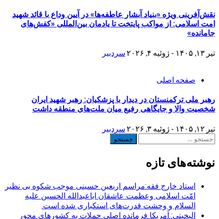
نقش‌آفرینی ویژه «بنیاد آبشار عاطفه‌ها» در آیین وداع با قائد شهید
امت اسلامی: از مواکب پایتخت تا یادمان بین‌المللی «کفش‌های
جامانده»
تیر ۱۳, ۱۴۰۵ - ژوئیه ۴, ۲۰۲۶
سردبیر
صفحه اصلی
رهبر ملی ترکمنستان در دیدار با پزشکیان: رهبر شهید ایران
شخصیت والا و جایگاهی رفیع میان ملت‌های منطقه داشت
تیر ۱۲, ۱۴۰۵ - ژوئیه ۳, ۲۰۲۶
سردبیر
جستجو
برای:
نوشته‌های تازه
استاد خارج فقه:مراسم اربعین حسینی موجب شکوه بی نظیر
امّت اسلامی وعظمت عاشقان اباعبدالله الحسین علیه
السلام و وحشت قدرت‌های استکباری شده است.
البخیتی: آمریکا فرمانده اصلی حملات به کشورهای محور