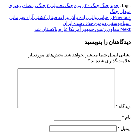
Tags:
جدید
جنگ
جنگ ۴۰ روزه
جنگ تحمیلی ۳
جنگ رمضان
رهبری
میدان جنگ
Post
Previous
راهیابی والی زاده و آذرپیرا به فینال کشتی آزاد قهرمانی
آسیا/یوسفی دومین حذف شده ایران
navigation
Next
معاون رئیس جمهور آمریکا عازم پاکستان شد
دیدگاهتان را بنویسید
نشانی ایمیل شما منتشر نخواهد شد.
بخش‌های موردنیاز
علامت‌گذاری شده‌اند
*
دیدگاه
*
نام
*
ایمیل
*